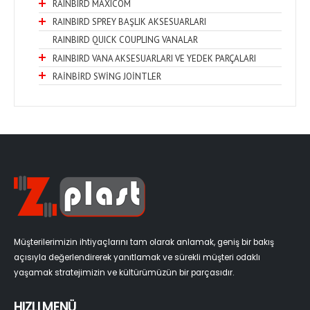
RAINBIRD MAXICOM
RAINBIRD SPREY BAŞLIK AKSESUARLARI
RAINBIRD QUICK COUPLING VANALAR
RAINBIRD VANA AKSESUARLARI VE YEDEK PARÇALARI
RAİNBİRD SWİNG JOİNTLER
Müşterilerimizin ihtiyaçlarını tam olarak anlamak, geniş bir bakış
açısıyla değerlendirerek yanıtlamak ve sürekli müşteri odaklı
yaşamak stratejimizin ve kültürümüzün bir parçasıdır.
HIZLI MENÜ