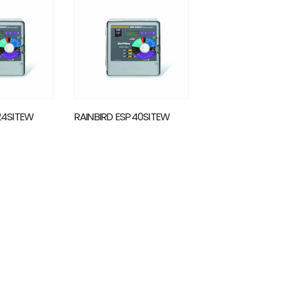
24SITEW
RAINBIRD ESP40SITEW