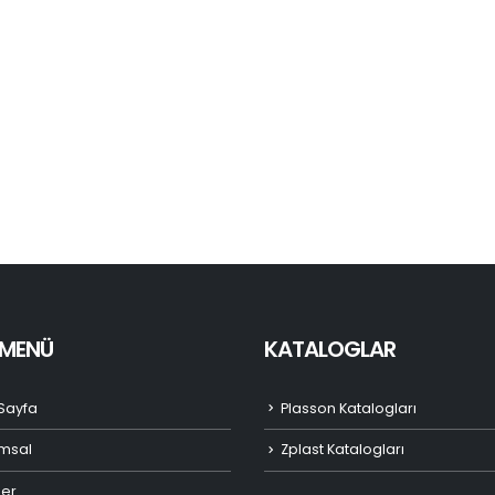
I MENÜ
KATALOGLAR
Sayfa
Plasson Katalogları
msal
Zplast Katalogları
ler