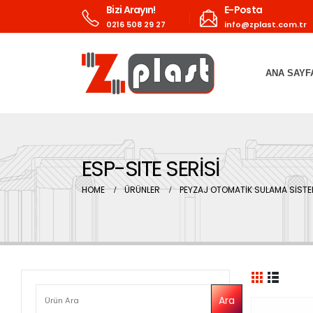
Bizi Arayın!
E-Posta
0216 508 29 27
info@zplast.com.tr
ANA SAYF
ESP-SITE SERİSİ
HOME
ÜRÜNLER
PEYZAJ OTOMATİK SULAMA SİSTE
ARA
Ara