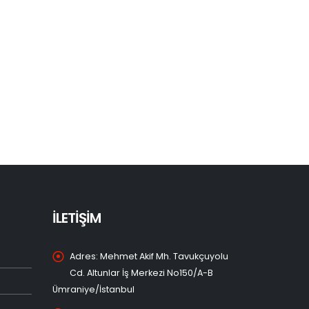
İLETİŞİM
Adres:
Mehmet Akif Mh. Tavukçuyolu
Cd. Altunlar İş Merkezi No150/A-B
Ümraniye/İstanbul