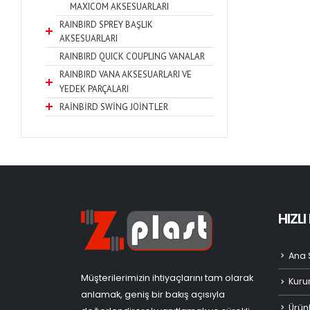
MAXICOM AKSESUARLARI
RAINBIRD SPREY BAŞLIK
AKSESUARLARI
RAINBIRD QUICK COUPLING VANALAR
RAINBIRD VANA AKSESUARLARI VE
YEDEK PARÇALARI
RAİNBİRD SWİNG JOİNTLER
HIZL
Ana 
Müşterilerimizin ihtiyaçlarını tam olarak
Kuru
anlamak, geniş bir bakış açısıyla
Ürün