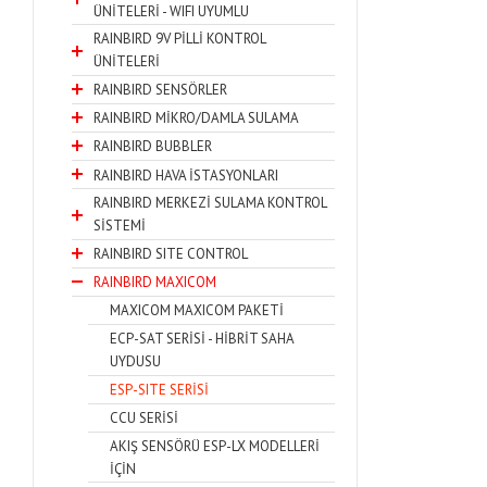
ÜNİTELERİ - WIFI UYUMLU
RAINBIRD 9V PİLLİ KONTROL
ÜNİTELERİ
RAINBIRD SENSÖRLER
RAINBIRD MİKRO/DAMLA SULAMA
RAINBIRD BUBBLER
RAINBIRD HAVA İSTASYONLARI
RAINBIRD MERKEZİ SULAMA KONTROL
SİSTEMİ
RAINBIRD SITE CONTROL
RAINBIRD MAXICOM
MAXICOM MAXICOM PAKETİ
ECP-SAT SERİSİ - HİBRİT SAHA
UYDUSU
ESP-SITE SERİSİ
CCU SERİSİ
AKIŞ SENSÖRÜ ESP-LX MODELLERİ
İÇİN