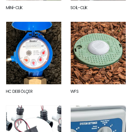
MİNİ-CLİK
SOİL-CLİK
HC DEBİ ÖLÇER
WFS