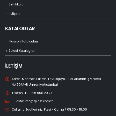
Sertifikalar
İletişim
KATALOGLAR
Plasson Katalogları
Zplast Katalogları
İLETİŞİM
Adres:
Mehmet Akif Mh. Tavukçuyolu Cd. Altunlar İş Merkezi
No150/A-B Ümraniye/İstanbul
Telefon:
+90 216 508 29 27
E-Posta:
info@zplast.com.tr
Çalışma Saatlerimiz:
Ptesi - Cuma / 08:30 - 18:00