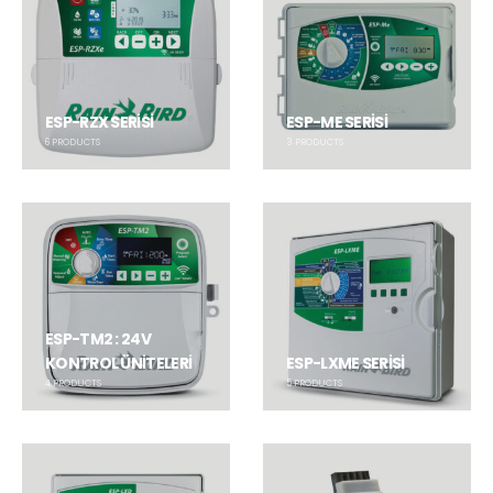
ESP-RZX SERİSİ
ESP-ME SERİSİ
6
PRODUCTS
3
PRODUCTS
ESP-TM2 : 24V
KONTROL ÜNİTELERİ
ESP-LXME SERİSİ
4
PRODUCTS
5
PRODUCTS