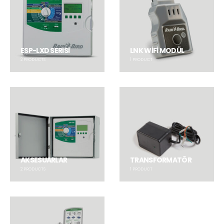
ESP-LXD SERİSİ
LNK WİFİ MODÜL
2
PRODUCTS
1
PRODUCT
AKSESUARLAR
TRANSFORMATÖR
2
PRODUCTS
1
PRODUCT