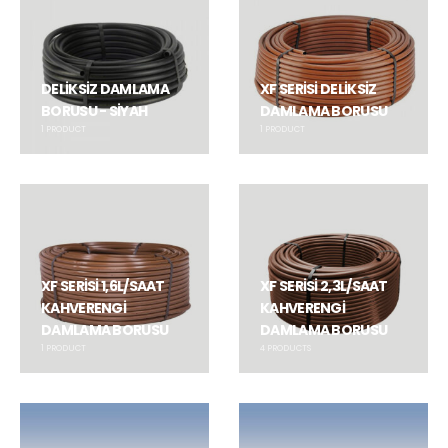
DELİKSİZ DAMLAMA
XF SERİSİ DELİKSİZ
BORUSU - SİYAH
DAMLAMA BORUSU
1
PRODUCT
1
PRODUCT
XF SERİSİ 1,6L/SAAT
XF SERİSİ 2,3L/SAAT
KAHVERENGİ
KAHVERENGİ
DAMLAMA BORUSU
DAMLAMA BORUSU
1
PRODUCT
4
PRODUCTS