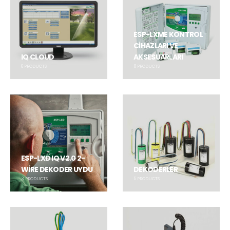
ESP-LXME KONTROL
CİHAZLARI VE
IQ CLOUD
AKSESUARLARI
6
PRODUCTS
8
PRODUCTS
ESP-LXD IQ V2.0 2-
WİRE DEKODER UYDU
DEKODERLER
3
PRODUCTS
5
PRODUCTS