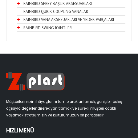
RAINBIRD SPREY BAŞLIK AKSESUARLARI
RAINBIRD QUICK COUPLING VANALAR
RAINBIRD VANA AKSESUARLARI VE YEDEK PARÇALARI
RAİNBİRD SWİNG JOİNTLER
Müşterilerimizin ihtiyaçlarını tam olarak anlamak, geniş bir bakış
açısıyla değerlendirerek yanıtlamak ve sürekli müşteri odaklı
yaşamak stratejimizin ve kültürümüzün bir parçasıdır.
HIZLI MENÜ