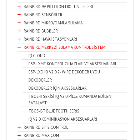
RAINBIRD 9V PİLLİ KONTROL ÜNİTELERİ
RAINBIRD SENSÖRLER
RAINBIRD MİKRO/DAMLA SULAMA
RAINBIRD BUBBLER
RAINBIRD HAVA İSTASYONLARI
RAINBIRD MERKEZİ SULAMA KONTROL SİSTEMİ
IQ CLOUD
ESP-LXME KONTROL CİHAZLARI VE AKSESUARLARI
ESP-LXD IQ V2.0 2- WİRE DEKODER UYDU
DEKODERLER
DEKODERLER İÇİN AKSESUARLAR
TBOS-II SERİSİ IQ V2.0 PİLLE KUMANDA EDİLEN
SATALAYT
TBOS-BT BLUETOOTH SERİSİ
IQ V2.0 KOMİNİKASYON AKSESUARLARI
RAINBIRD SITE CONTROL
RAINBIRD MAXICOM