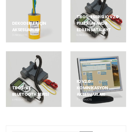
TBOS-II SERİSİ IQ V2.0
DEKODERLER İÇİN
PİLLE KUMANDA
AKSESUARLAR
EDİLEN SATALAYT
3
PRODUCTS
6
PRODUCTS
IQ V2.0
TBOS-BT
KOMİNİKASYON
BLUETOOTH SERİSİ
AKSESUARLARI
4
PRODUCTS
7
PRODUCTS