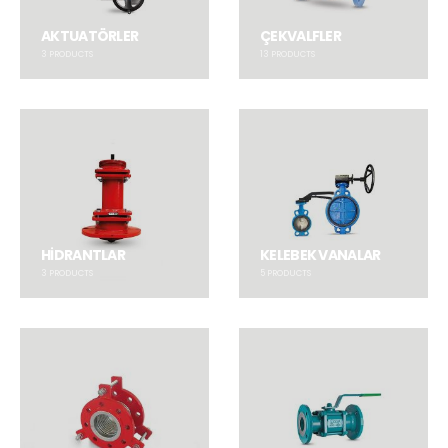
AKTUATÖRLER
ÇEKVALFLER
3
PRODUCTS
13
PRODUCTS
HİDRANTLAR
KELEBEK VANALAR
3
PRODUCTS
5
PRODUCTS