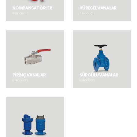
KOMPANSATÖRLER
KÜRESEL VANALAR
6
PRODUCTS
8
PRODUCTS
PİRİNÇ VANALAR
SÜRGÜLÜ VANALAR
6
PRODUCTS
6
PRODUCTS