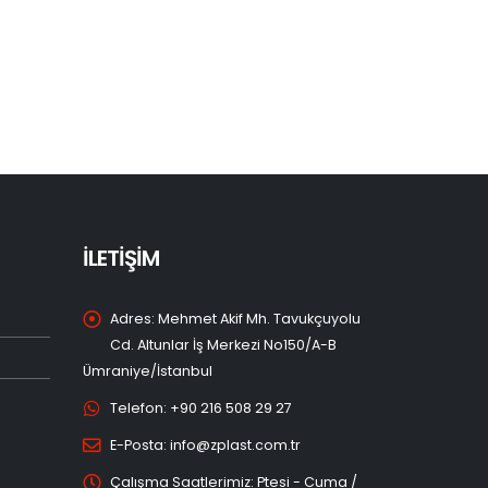
İLETİŞİM
Adres:
Mehmet Akif Mh. Tavukçuyolu
Cd. Altunlar İş Merkezi No150/A-B
Ümraniye/İstanbul
Telefon:
+90 216 508 29 27
E-Posta:
info@zplast.com.tr
Çalışma Saatlerimiz:
Ptesi - Cuma /