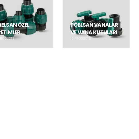
ELSAN ÖZEL
POELSAN VANALAR
ETİMLER
VE VANA KUTULARI
RODUCTS
10
PRODUCTS