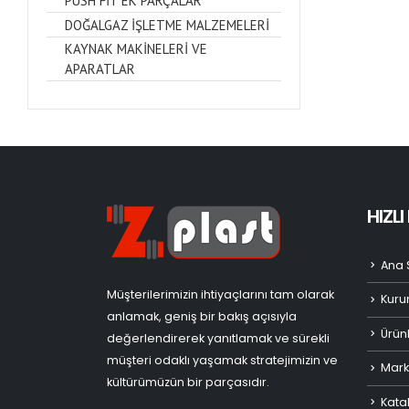
PUSH FİT EK PARÇALAR
DOĞALGAZ İŞLETME MALZEMELERİ
KAYNAK MAKİNELERİ VE
APARATLAR
HIZL
Ana 
Müşterilerimizin ihtiyaçlarını tam olarak
Kuru
anlamak, geniş bir bakış açısıyla
Ürün
değerlendirerek yanıtlamak ve sürekli
müşteri odaklı yaşamak stratejimizin ve
Mark
kültürümüzün bir parçasıdır.
Kata