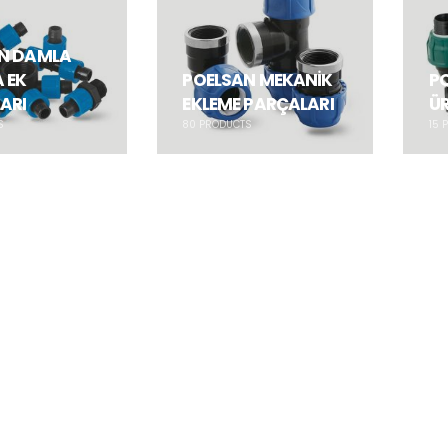
N DAMLA
 EK
POELSAN MEKANİK
PO
ARI
EKLEME PARÇALARI
ÜR
S
80
PRODUCTS
15
P