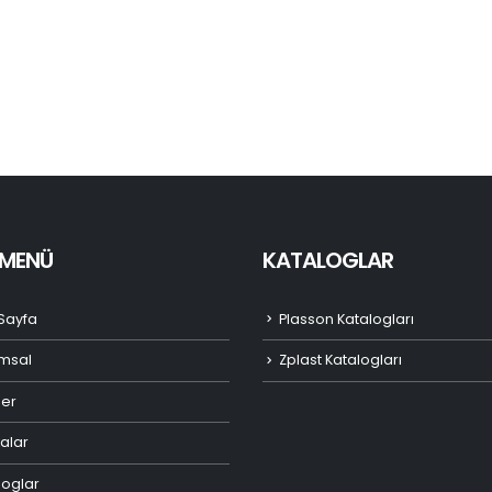
I MENÜ
KATALOGLAR
Sayfa
Plasson Katalogları
msal
Zplast Katalogları
ler
alar
loglar