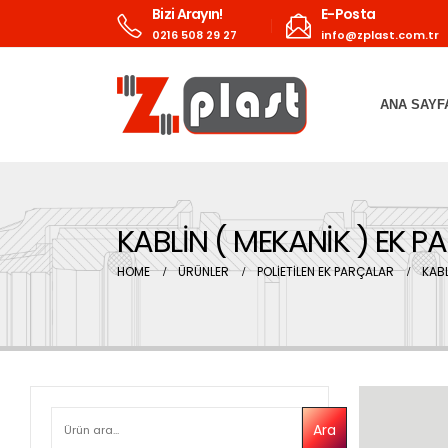
Bizi Arayın!
E-Posta
0216 508 29 27
info@zplast.com.tr
ANA SAYF
KABLİN ( MEKANİK ) EK 
HOME
ÜRÜNLER
POLİETİLEN EK PARÇALAR
KABL
ARA
Ara