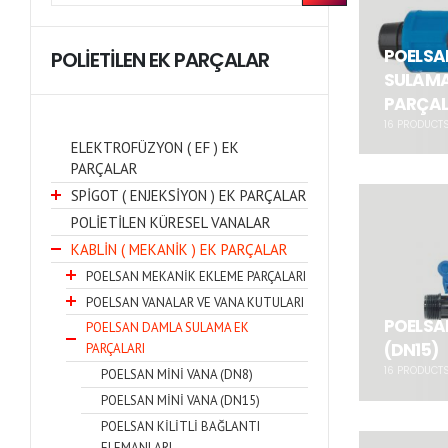
POELSA
POLİETİLEN EK PARÇALAR
SULAMA
PARÇA
16
PRODUCT
ELEKTROFÜZYON ( EF ) EK
PARÇALAR
SPİGOT ( ENJEKSİYON ) EK PARÇALAR
POLİETİLEN KÜRESEL VANALAR
KABLİN ( MEKANİK ) EK PARÇALAR
POELSAN MEKANİK EKLEME PARÇALARI
POELSAN VANALAR VE VANA KUTULARI
POELSA
POELSAN DAMLA SULAMA EK
(DN15)
PARÇALARI
16
PRODUCT
POELSAN MİNİ VANA (DN8)
POELSAN MİNİ VANA (DN15)
POELSAN KİLİTLİ BAĞLANTI
ELEMANLARI