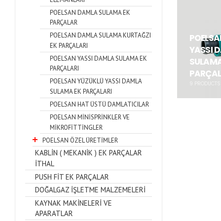
POELSAN DAMLA SULAMA EK
PARÇALAR
POELSAN DAMLA SULAMA KURTAĞZI
POELSA
EK PARÇALARI
YASSI 
POELSAN YASSI DAMLA SULAMA EK
SULAMA
PARÇALARI
PARÇAL
POELSAN YÜZÜKLÜ YASSI DAMLA
9
PRODUCTS
SULAMA EK PARÇALARI
POELSAN HAT ÜSTÜ DAMLATICILAR
POELSAN MİNİSPRİNKLER VE
MİKROFİTTİNGLER
POELSAN ÖZEL ÜRETİMLER
KABLİN ( MEKANİK ) EK PARÇALAR
İTHAL
PUSH FİT EK PARÇALAR
DOĞALGAZ İŞLETME MALZEMELERİ
KAYNAK MAKİNELERİ VE
APARATLAR