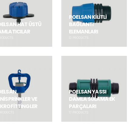
POELSAN KİLİTLİ
OELSAN HAT ÜSTÜ
BAĞLANTI
AMLATICILAR
ELEMANLARI
RODUCTS
13
PRODUCTS
OELSAN
POELSAN YASSI
NİSPRİNKLER VE
DAMLA SULAMA EK
KROFİTTİNGLER
PARÇALARI
RODUCTS
17
PRODUCTS