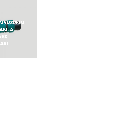
N YÜZÜKLÜ
DAMLA
 EK
ARI