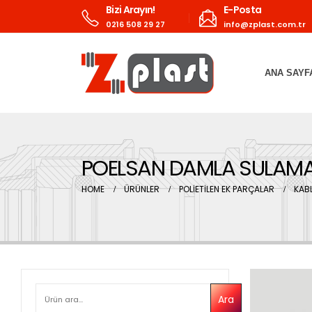
Bizi Arayın!
E-Posta
0216 508 29 27
info@zplast.com.tr
ANA SAYF
POELSAN DAMLA SULAMA
HOME
ÜRÜNLER
POLİETİLEN EK PARÇALAR
KABL
ARA
Ara