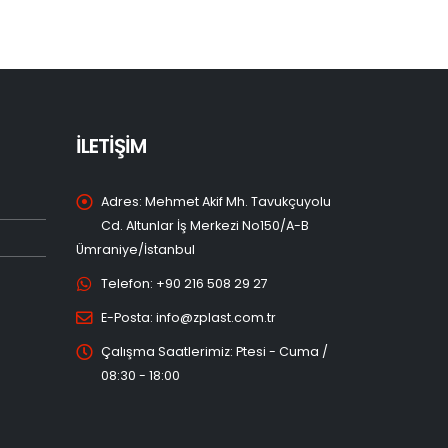
İLETİŞİM
Adres:
Mehmet Akif Mh. Tavukçuyolu
Cd. Altunlar İş Merkezi No150/A-B
Ümraniye/İstanbul
Telefon:
+90 216 508 29 27
E-Posta:
info@zplast.com.tr
Çalışma Saatlerimiz:
Ptesi - Cuma /
08:30 - 18:00