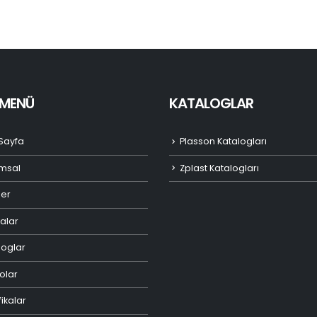
I MENÜ
KATALOGLAR
Sayfa
Plasson Katalogları
msal
Zplast Katalogları
ler
alar
loglar
olar
fikalar