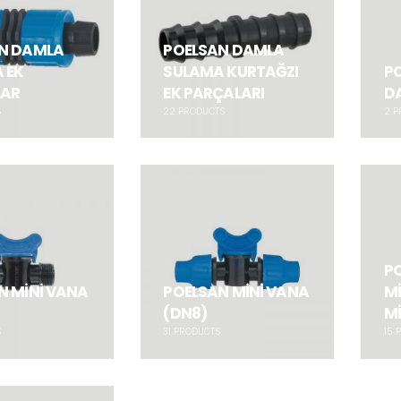
N DAMLA
POELSAN DAMLA
 EK
SULAMA KURTAĞZI
P
LAR
EK PARÇALARI
D
S
22
PRODUCTS
2
P
P
N MİNİ VANA
POELSAN MİNİ VANA
Mİ
(DN8)
Mİ
S
31
PRODUCTS
15
P