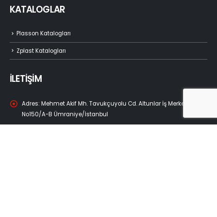
KATALOGLAR
Plasson Katalogları
Zplast Katalogları
İLETİŞİM
Adres:
Mehmet Akif Mh. Tavukçuyolu Cd. Altunlar İş Merkezi
No150/A-B Ümraniye/İstanbul
Telefon:
+90 216 508 29 27
E-Posta:
info@zplast.com.tr
Çalışma Saatlerimiz:
Ptesi - Cuma / 08:30 - 18:00
© Copyright 2023. Zplast Yapı Malzemeleri | Tüm Hakkı Saklıdır.