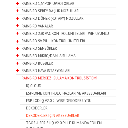
RAINBIRD 1,5" POP-UP ROTORLAR
RAINBIRD SPREY BAŞLIK NOZULLARI
RAINBIRD DÖNER (ROTARY) NOZULLAR
RAINBIRD VANALAR
RAINBIRD 230 VAC KONTROL ÜNİTELERİ - WIFI UYUMLU
RAINBIRD 9V PİLLİ KONTROL ÜNİTELERİ
RAINBIRD SENSÖRLER
RAINBIRD MİKRO/DAMLA SULAMA
RAINBIRD BUBBLER
RAINBIRD HAVA İSTASYONLARI
RAINBIRD MERKEZİ SULAMA KONTROL SİSTEMİ
IQ CLOUD
ESP-LXME KONTROL CİHAZLARI VE AKSESUARLARI
ESP-LXD IQ V2.0 2- WİRE DEKODER UYDU
DEKODERLER
DEKODERLER İÇİN AKSESUARLAR
TBOS-II SERİSİ IQ V2.0 PİLLE KUMANDA EDİLEN