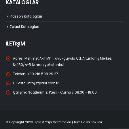
KATALOGLAR
Plasson Katalogları
Zplast Katalogları
İLETİŞİM
Adres:
Mehmet Akif Mh. Tavukçuyolu Cd. Altunlar İş Merkezi
No150/A-B Ümraniye/İstanbul
Telefon:
+90 216 508 29 27
E-Posta:
info@zplast.com.tr
Çalışma Saatlerimiz:
Ptesi - Cuma / 08:30 - 18:00
© Copyright 2023. Zplast Yapı Malzemeleri | Tüm Hakkı Saklıdır.