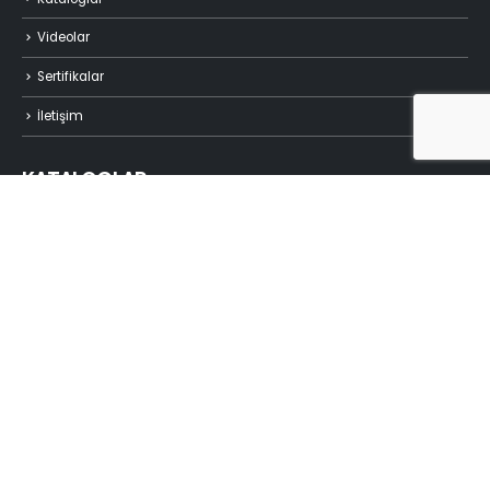
Videolar
Sertifikalar
İletişim
KATALOGLAR
Plasson Katalogları
Zplast Katalogları
İLETİŞİM
Adres:
Mehmet Akif Mh. Tavukçuyolu Cd. Altunlar İş Merkezi
No150/A-B Ümraniye/İstanbul
Telefon:
+90 216 508 29 27
E-Posta:
info@zplast.com.tr