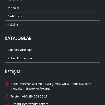
Videolar
Sertifikalar
İletişim
KATALOGLAR
Plasson Katalogları
Zplast Katalogları
İLETİŞİM
Adres:
Mehmet Akif Mh. Tavukçuyolu Cd. Altunlar İş Merkezi
No150/A-B Ümraniye/İstanbul
Telefon:
+90 216 508 29 27
E-Posta:
info@zplast.com.tr