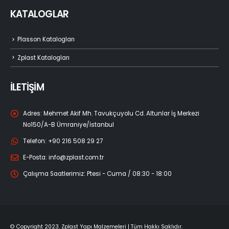
KATALOGLAR
Plasson Katalogları
Zplast Katalogları
İLETİŞİM
Adres:
Mehmet Akif Mh. Tavukçuyolu Cd. Altunlar İş Merkezi
No150/A-B Ümraniye/İstanbul
Telefon:
+90 216 508 29 27
E-Posta:
info@zplast.com.tr
Çalışma Saatlerimiz:
Ptesi - Cuma / 08:30 - 18:00
© Copyright 2023. Zplast Yapı Malzemeleri | Tüm Hakkı Saklıdır.