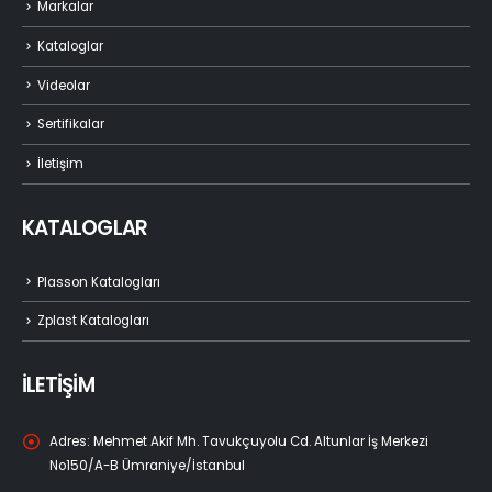
Markalar
Kataloglar
Videolar
Sertifikalar
İletişim
KATALOGLAR
Plasson Katalogları
Zplast Katalogları
İLETİŞİM
Adres:
Mehmet Akif Mh. Tavukçuyolu Cd. Altunlar İş Merkezi
No150/A-B Ümraniye/İstanbul