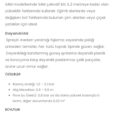
SAM modellerinde SAM çekvalf kiti 4,2 metreye kadar olan
yükseklik farklarında kullanılır. Eğimli alanlarda veya
değişken kot farklarında bulunan çim alanları veya çiçek
yatakları için ideal.
Dayanıklılık
Spreyin inerken yarattığı fışkırma sayesinde pisliği
üniteden temizler, her türlü toprak tipinde güven sağlar.
Dayanıklılığı kanıtlanmış güneş ışınlarına dayanıklı plastik
ve korozyona karşı dayanıklı paslanmaz çelik parçalar,
ürüne uzun ömür sağlar.
ÖZELLİKLER
Basınç aralığı: 1,0 – 2,1 bar
Atış Mesafesi: 0,6 – 5,5 m
Flow by (debi): 0,6 bar ya da daha yüksek basınçta 0
birim, diğer durumlarda 0,02 m³
BOYUTLAR