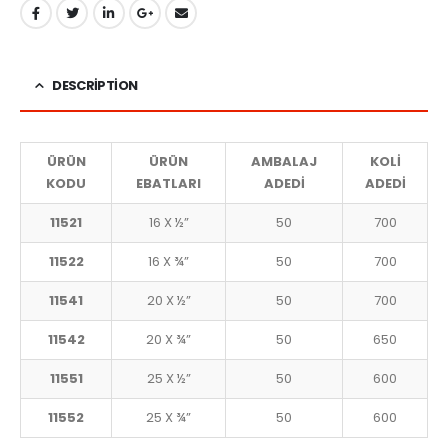
DESCRIPTION
ÜRÜN
ÜRÜN
AMBALAJ
KOLİ
KODU
EBATLARI
ADEDİ
ADEDİ
11521
16 X ½”
50
700
11522
16 X ¾”
50
700
11541
20 X ½”
50
700
11542
20 X ¾”
50
650
11551
25 X ½”
50
600
11552
25 X ¾”
50
600