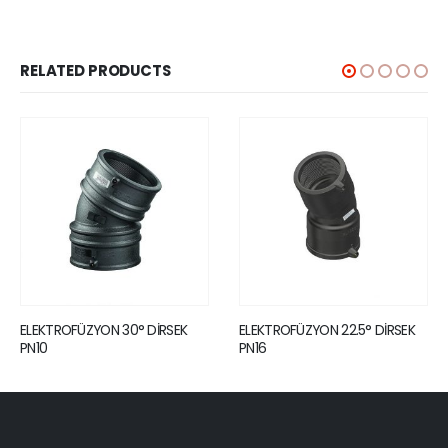
RELATED PRODUCTS
0° DİRSEK
ELEKTROFÜZYON 22.5° DİRSEK
ELEKTROFÜZYON TE
PN16
DEĞİŞKEN AÇILI OY
PN16