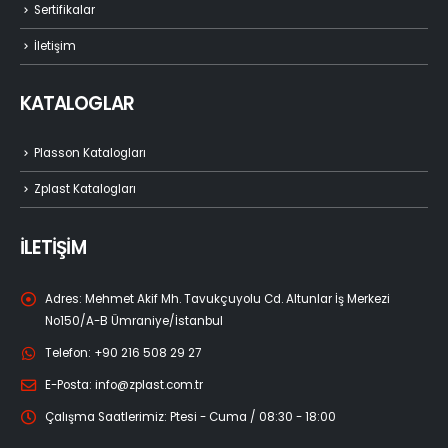
Sertifikalar
İletişim
KATALOGLAR
Plasson Katalogları
Zplast Katalogları
İLETİŞİM
Adres:
Mehmet Akif Mh. Tavukçuyolu Cd. Altunlar İş Merkezi
No150/A-B Ümraniye/İstanbul
Telefon:
+90 216 508 29 27
E-Posta:
info@zplast.com.tr
Çalışma Saatlerimiz:
Ptesi - Cuma / 08:30 - 18:00