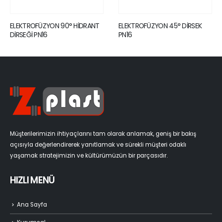
90° HİDRANT
ELEKTROFÜZYON 45° DİRSEK
TİNY DATA MF (US
PN16
ELEKTROFÜZYON K
MAKİNESİ
Müşterilerimizin ihtiyaçlarını tam olarak anlamak, geniş bir bakış
açısıyla değerlendirerek yanıtlamak ve sürekli müşteri odaklı
yaşamak stratejimizin ve kültürümüzün bir parçasıdır.
HIZLI MENÜ
Ana Sayfa