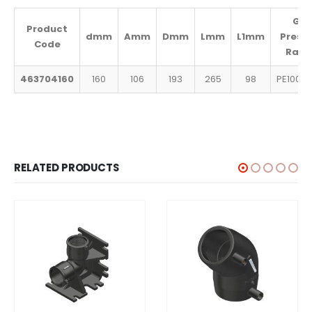
Ga
Product
d
mm
A
mm
D
mm
L
mm
L1
mm
Press
Code
Rati
463704160
160
106
193
265
98
PE100 S
RELATED PRODUCTS