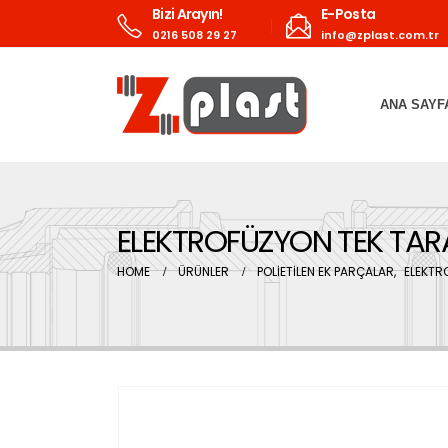
Bizi Arayın!
E-Posta
0216 508 29 27
info@zplast.com.tr
ANA SAYF
ELEKTROFÜZYON TEK TARA
HOME
ÜRÜNLER
POLİETİLEN EK PARÇALAR
,
ELEKTR