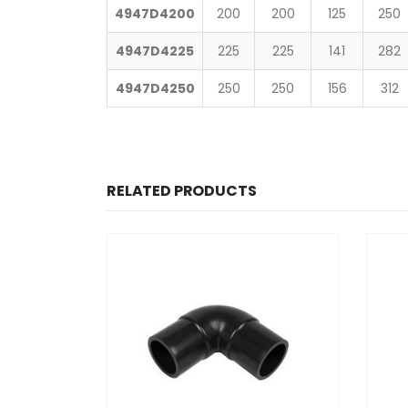
4947D4200
200
200
125
250
4947D4225
225
225
141
282
4947D4250
250
250
156
312
RELATED PRODUCTS