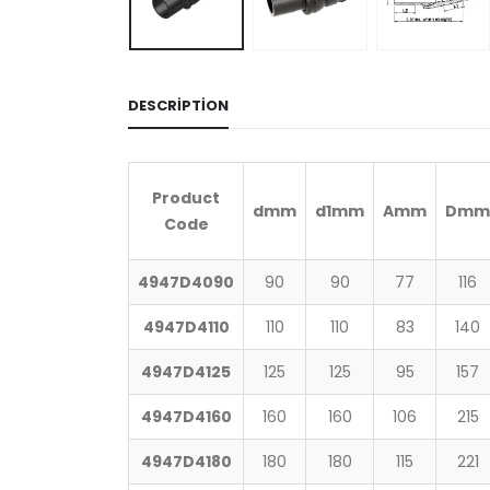
DESCRIPTION
Product
d
mm
d1
mm
A
mm
D
mm
Code
4947D4090
90
90
77
116
4947D4110
110
110
83
140
4947D4125
125
125
95
157
4947D4160
160
160
106
215
4947D4180
180
180
115
221