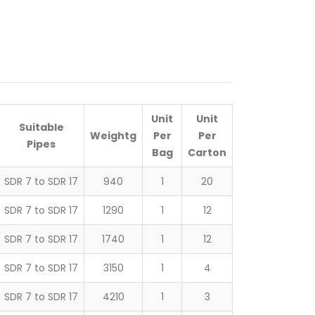
Unit
Unit
Suitable
Weight
g
Per
Per
Pipes
Bag
Carton
SDR 7 to SDR 17
940
1
20
SDR 7 to SDR 17
1290
1
12
SDR 7 to SDR 17
1740
1
12
SDR 7 to SDR 17
3150
1
4
SDR 7 to SDR 17
4210
1
3