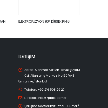
N16
ELEKTROFÜZYON 22.5° DİRSEK PN16
ELEKTROFÜ
İLETİŞİM
Adres:
Mehmet Akif Mh. Tavukçuyolu
Cd. Altunlar İş Merkezi No150/A-B
Ümraniye/İstanbul
Telefon:
+90 216 508 29 27
E-Posta:
info@zplast.com.tr
Çalışma Saatlerimiz:
Ptesi - Cuma /