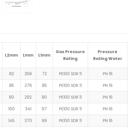
Gas Pressure
Pressure
L2
mm
L
mm
L1
mm
Rating
Rating Water
82
258
72
PE100 SDR 11
PN 16
85
276
85
PE100 SDR 11
PN 16
90
292
90
PE100 SDR 11
PN 16
100
341
97
PE100 SDR 11
PN 16
145
370
99
PE100 SDR 11
PN 16