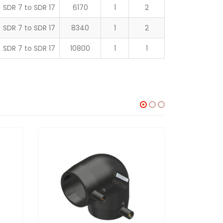
SDR 7 to SDR 17
6170
1
2
SDR 7 to SDR 17
8340
1
2
SDR 7 to SDR 17
10800
1
1