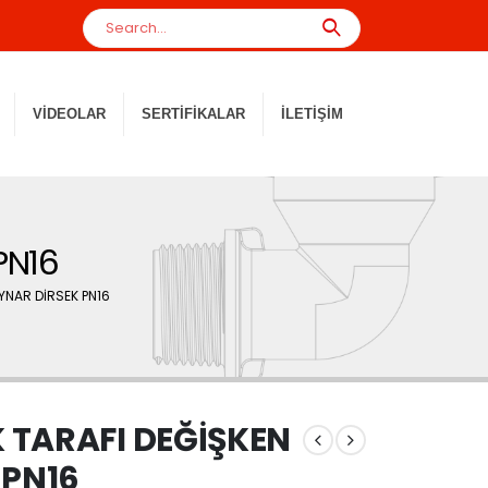
VIDEOLAR
SERTIFIKALAR
İLETIŞIM
PN16
YNAR DİRSEK PN16
 TARAFI DEĞİŞKEN
 PN16