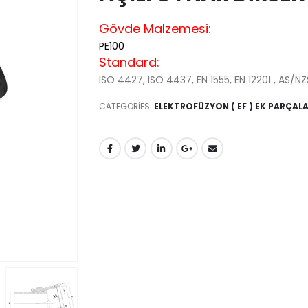
Gövde Malzemesi:
PE100
Standard:
ISO 4427, ISO 4437, EN 1555, EN 12201 , AS/N
CATEGORIES:
ELEKTROFÜZYON ( EF ) EK PARÇAL