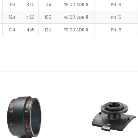
116
370
104
PE100 SDR 11
PN 16
124
426
105
PE100 SDR 11
PN 16
134
455
123
PE100 SDR 11
PN 16