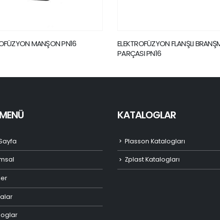
TROFÜZYON FLANŞLI BRANŞMAN
ELEKTROFÜZYON 90° DİRSEK P
ASI PN16
I MENÜ
KATALOGLAR
Sayfa
Plasson Katalogları
msal
Zplast Katalogları
ler
alar
loglar