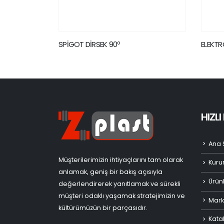
ELEKTROFÜZYON MANŞON PN16
ELEK
PARÇ
HIZL
Ana 
Müşterilerimizin ihtiyaçlarını tam olarak
Kuru
anlamak, geniş bir bakış açısıyla
Ürün
değerlendirerek yanıtlamak ve sürekli
müşteri odaklı yaşamak stratejimizin ve
Mark
kültürümüzün bir parçasıdır.
Kata