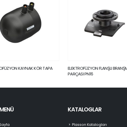
KTROFÜZYON FLANŞLI BRANŞMAN
ELEKTROFÜZYON BÜYÜK ÇAP
ÇASI PN16
PN16
I MENÜ
KATALOGLAR
Sayfa
Plasson Katalogları