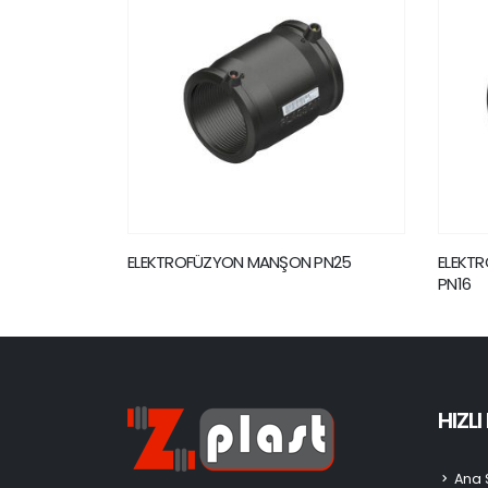
ŞON PN25
ELEKTROFÜZYON KAYNAK KÖR TAPA
ELE
PN16
PAR
HIZL
Ana 