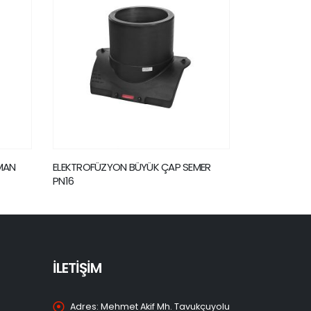
 SEMER
ELEKTROFÜZYON PASLANMAZ DİŞLİ
TİNY DAT
SENSÖR ADAPTÖR PN16
KAYNAK M
İLETİŞİM
Adres:
Mehmet Akif Mh. Tavukçuyolu