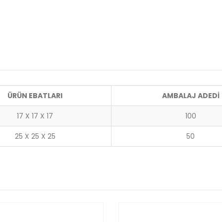
ÜRÜN EBATLARI
AMBALAJ ADEDİ
17 X 17 X 17
100
25 X 25 X 25
50