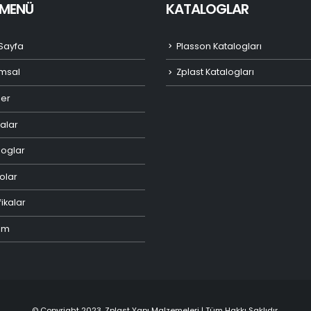
I MENÜ
KATALOGLAR
Sayfa
Plasson Katalogları
msal
Zplast Katalogları
ler
alar
loglar
olar
fikalar
şim
© Copyright 2023. Zplast Yapı Malzemeleri | Tüm Hakkı Saklıdır.