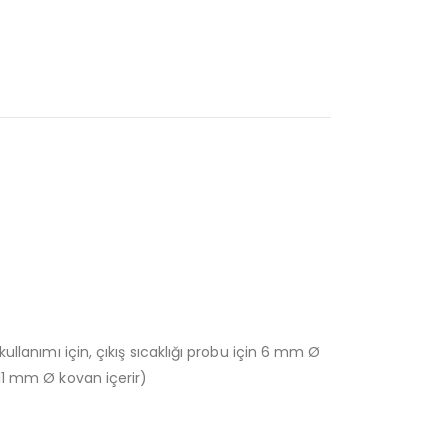
ullanımı için, çıkış sıcaklığı probu için 6 mm Ø
 11 mm Ø kovan içerir)