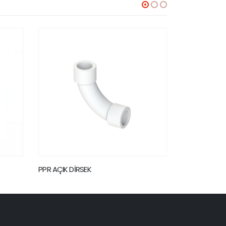
PPR AÇIK DİRSEK
PPR DİŞLİ KÖ