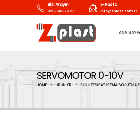
Bizi Arayın!
E-Posta
0216 508 29 27
info@zplast.com.tr
ANA SAYF
SERVOMOTOR 0-10V
HOME
ÜRÜNLER
SIHHİ TESİSAT ISTMA SOĞUTMA S