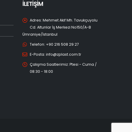
İLETİŞİM
Adres:
Mehmet Akif Mh. Tavukçuyolu
Cd. Altunlar İş Merkezi No150/A-B
Ümraniye/İstanbul
Telefon:
+90 216 508 29 27
E-Posta:
info@zplast.com.tr
Çalışma Saatlerimiz:
Ptesi - Cuma /
08:30 - 18:00