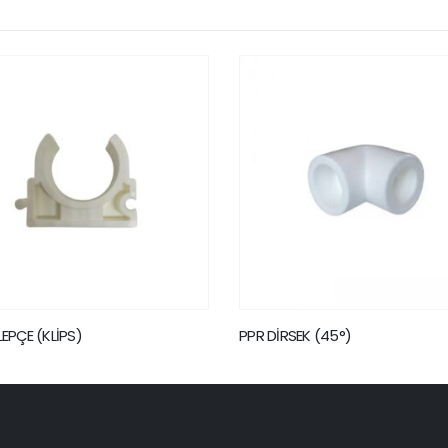
LEPÇE (KLİPS)
PPR DİRSEK (45°)