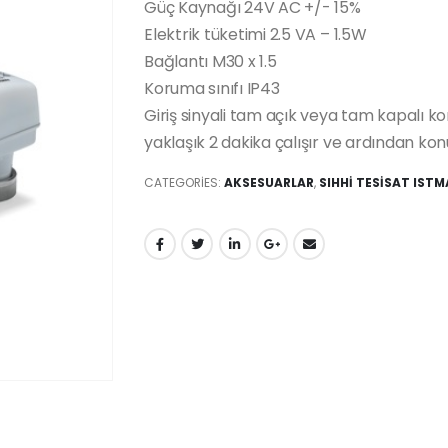
Güç Kaynağı 24V AC +/- 15%
Elektrik tüketimi 2.5 VA – 1.5W
Bağlantı M30 x 1.5
Koruma sınıfı IP43
Giriş sinyali tam açık veya tam kapalı 
yaklaşık 2 dakika çalışır ve ardından ko
CATEGORIES:
AKSESUARLAR
,
SIHHİ TESİSAT IST