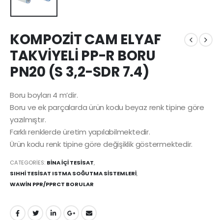
KOMPOZİT CAM ELYAF
TAKVİYELİ PP-R BORU
PN20 (S 3,2-SDR 7.4)
Boru boyları 4 m’dir.
Boru ve ek parçalarda ürün kodu beyaz renk tipine göre
yazılmıştır.
Farklı renklerde üretim yapılabilmektedir.
Ürün kodu renk tipine göre değişiklik göstermektedir.
CATEGORIES:
BİNA İÇİ TESİSAT
,
SIHHİ TESİSAT ISTMA SOĞUTMA SİSTEMLERİ
,
WAWİN PPR/PPRCT BORULAR