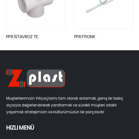
TAVROZ TE
PPR FİYONK
KOMPOZİ
PP-RCT 
6)
Müşterilerimizin ihtiyaçlarını tam olarak anlamak, geniş bir bakış
açısıyla değerlendirerek yanıtlamak ve sürekli müşteri odaklı
yaşamak stratejimizin ve kültürümüzün bir parçasıdır.
HIZLI MENÜ