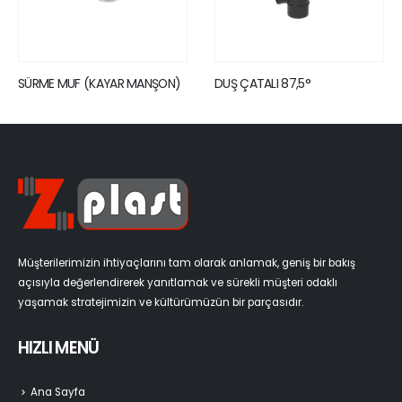
(KAYAR MANŞON)
DUŞ ÇATALI 87,5°
ÇİFT ÇATAL 4
Müşterilerimizin ihtiyaçlarını tam olarak anlamak, geniş bir bakış
açısıyla değerlendirerek yanıtlamak ve sürekli müşteri odaklı
yaşamak stratejimizin ve kültürümüzün bir parçasıdır.
HIZLI MENÜ
Ana Sayfa