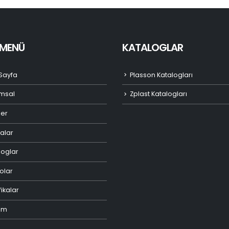
I MENÜ
KATALOGLAR
Sayfa
Plasson Katalogları
msal
Zplast Katalogları
ler
alar
loglar
olar
fikalar
şim