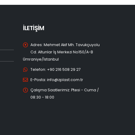
İLETİŞİM
Adres:
Mehmet Akif Mh. Tavukçuyolu
Cd. Altunlar İş Merkezi No150/A-B
Ümraniye/İstanbul
Telefon:
+90 216 508 29 27
E-Posta:
info@zplast.com.tr
Çalışma Saatlerimiz:
Ptesi - Cuma /
08:30 - 18:00