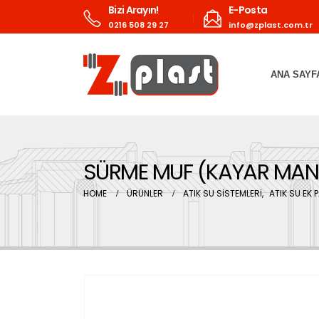
Bizi Arayın!
E-Posta
0216 508 29 27
info@zplast.com.tr
ANA SAYF
SÜRME MUF (KAYAR MA
HOME
ÜRÜNLER
ATIK SU SİSTEMLERİ
,
ATIK SU EK 