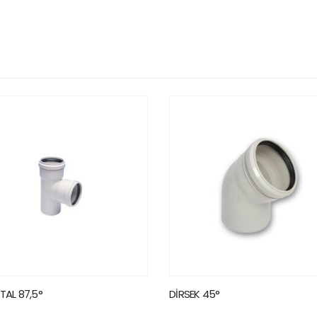
EK 45°
REDÜKSİYON