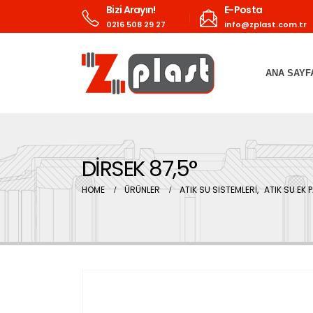
Bizi Arayın!
E-Posta
0216 508 29 27
info@zplast.com.tr
ANA SAYF
DİRSEK 87,5°
HOME
ÜRÜNLER
ATIK SU SİSTEMLERİ
,
ATIK SU EK 