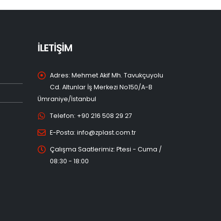
İLETİŞİM
Adres:
Mehmet Akif Mh. Tavukçuyolu
Cd. Altunlar İş Merkezi No150/A-B
Ümraniye/İstanbul
Telefon:
+90 216 508 29 27
E-Posta:
info@zplast.com.tr
Çalışma Saatlerimiz:
Ptesi - Cuma /
08:30 - 18:00