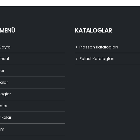
I MENÜ
KATALOGLAR
Sayfa
Plasson Katalogları
msal
Zplast Katalogları
ler
alar
loglar
olar
fikalar
şim