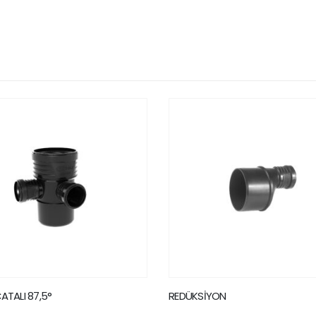
KSİYON
PİSSU BORU CONTASI