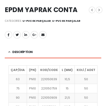
EPDM YAPRAK CONTA
CATEGORIES:
U-PVC EK PARÇALAR
,
U-PVC EK PARÇALAR
DESCRIPTION
ÇAP/DIA
(PN)
KOD/CODE
L (MM)
KOLİ / ADET
63
PN10
221050639
10,5
50
75
PN10
221050759
15
50
90
PN10
221050909
21,5
50