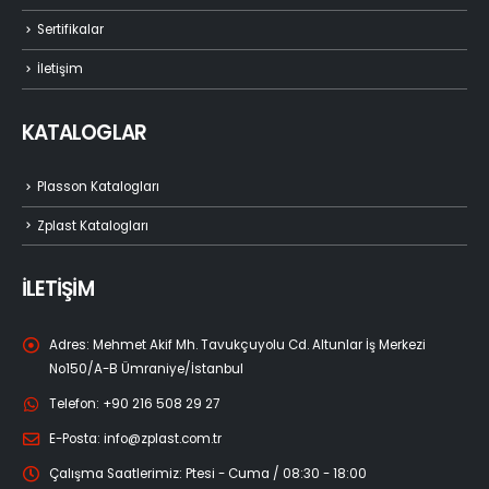
Sertifikalar
İletişim
KATALOGLAR
Plasson Katalogları
Zplast Katalogları
İLETİŞİM
Adres:
Mehmet Akif Mh. Tavukçuyolu Cd. Altunlar İş Merkezi
No150/A-B Ümraniye/İstanbul
Telefon:
+90 216 508 29 27
E-Posta:
info@zplast.com.tr
Çalışma Saatlerimiz:
Ptesi - Cuma / 08:30 - 18:00