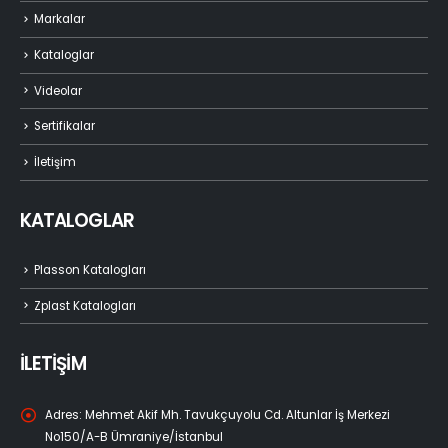
Markalar
Kataloglar
Videolar
Sertifikalar
İletişim
KATALOGLAR
Plasson Katalogları
Zplast Katalogları
İLETİŞİM
Adres:
Mehmet Akif Mh. Tavukçuyolu Cd. Altunlar İş Merkezi
No150/A-B Ümraniye/İstanbul