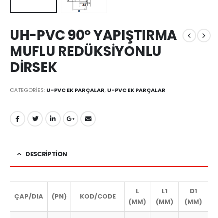
UH-PVC 90º YAPIŞTIRMA
MUFLU REDÜKSİYONLU
DİRSEK
CATEGORIES:
U-PVC EK PARÇALAR
,
U-PVC EK PARÇALAR
DESCRIPTION
L
L1
D1
ÇAP/DIA
(PN)
KOD/CODE
(MM)
(MM)
(MM)