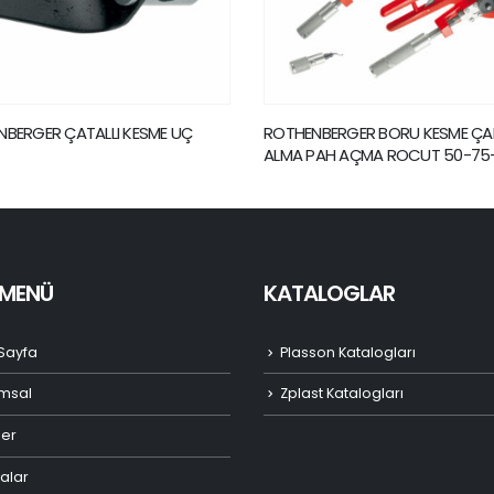
BERGER ÇATALLI KESME UÇ
ROTHENBERGER BORU KESME Ç
ALMA PAH AÇMA ROCUT 50-75
I MENÜ
KATALOGLAR
Sayfa
Plasson Katalogları
msal
Zplast Katalogları
ler
alar