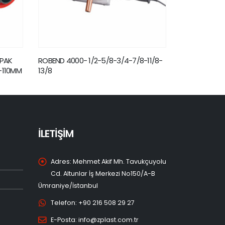
APAK
ROBEND 4000- 1/2-5/8-3/4-7/8-11/8-
ROTHENBERG
-110MM
13/8
İLETİŞİM
Adres:
Mehmet Akif Mh. Tavukçuyolu
Cd. Altunlar İş Merkezi No150/A-B
Ümraniye/İstanbul
Telefon:
+90 216 508 29 27
E-Posta:
info@zplast.com.tr