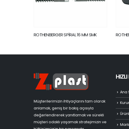
 MM SMK
ROTHENBERGER SPİRAL 16 MM SMK
ROTHEN
HIZL
Ana 
Müşterilerimizin ihtiyaçlarını tam olarak
Kuru
anlamak, geniş bir bakış açısıyla
Ürün
değerlendirerek yanıtlamak ve sürekli
müşteri odaklı yaşamak stratejimizin ve
Mark
kültürümüzün bir parçasıdır.