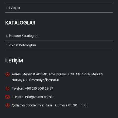
İletişim
KATALOGLAR
Plasson Katalogları
Zplast Katalogları
İLETİŞİM
Adres:
Mehmet Akif Mh. Tavukçuyolu Cd. Altunlar İş Merkezi
No150/A-B Ümraniye/İstanbul
Telefon:
+90 216 508 29 27
E-Posta:
info@zplast.com.tr
Çalışma Saatlerimiz:
Ptesi - Cuma / 08:30 - 18:00