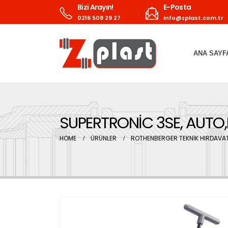
Bizi Arayın!
E-Posta
0216 508 29 27
info@zplast.com.tr
ANA SAYF
SUPERTRONİC 3SE, AUTO,B
HOME
ÜRÜNLER
ROTHENBERGER TEKNİK HIRDAVAT