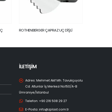
ŞLİ
ROTHENBERGER DÜZ UÇ
ROTHENBER
KAFASI
İLETİŞİM
Adres:
Mehmet Akif Mh. Tavukçuyolu
Cd. Altunlar İş Merkezi No150/A-B
Ümraniye/İstanbul
Telefon:
+90 216 508 29 27
E-Posta:
info@zplast.com.tr