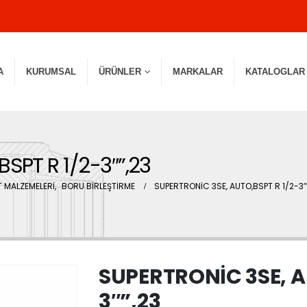
A
KURUMSAL
ÜRÜNLER
MARKALAR
KATALOGLAR
SPT R 1/2-3″”,23
 MALZEMELERİ
,
BORU BİRLEŞTİRME
SUPERTRONİC 3SE, AUTO,BSPT R 1/2-3″
SUPERTRONİC 3SE, A
3″”,23