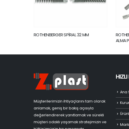
32 MM
ROTHENBERGER BORU KESME ÇAPAK
ROTH
ALMA PAH AÇMA ROCUT 50-75-110MM
(DİŞL
HIZL
Ana 
Müşterilerimizin ihtiyaçlarını tam olarak
Kuru
anlamak, geniş bir bakış açısıyla
Ürün
değerlendirerek yanıtlamak ve sürekli
müşteri odaklı yaşamak stratejimizin ve
Mark
kültürümüzün bir parçasıdır.