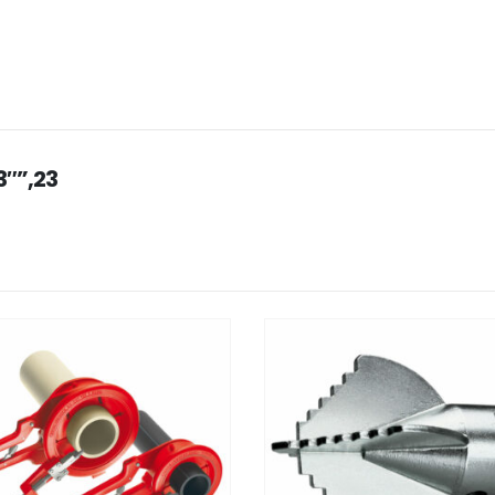
3″”,23