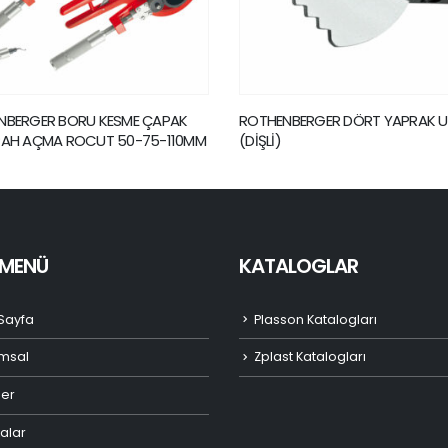
ENBERGER DÖRT YAPRAK UÇ
ROTHENBERGER ÇAPRAZ UÇ Dİ
İ)
I MENÜ
KATALOGLAR
Sayfa
Plasson Katalogları
msal
Zplast Katalogları
ler
alar