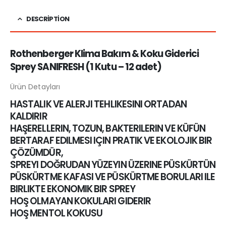
DESCRIPTION
Rothenberger Klima Bakım & Koku Giderici
Sprey SANIFRESH (1 Kutu – 12 adet)
Ürün Detayları
HASTALIK VE ALERJI TEHLIKESINI ORTADAN
KALDIRIR
HAŞERELLERIN, TOZUN, BAKTERILERIN VE KÜFÜN
BERTARAF EDILMESI IÇIN PRATIK VE EKOLOJIK BIR
ÇÖZÜMDÜR,
SPREYI DOĞRUDAN YÜZEYIN ÜZERINE PÜSKÜRTÜN
PÜSKÜRTME KAFASI VE PÜSKÜRTME BORULARI ILE
BIRLIKTE EKONOMIK BIR SPREY
HOŞ OLMAYAN KOKULARI GIDERIR
HOŞ MENTOL KOKUSU