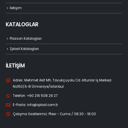
İletişim
KATALOGLAR
Plasson Katalogları
Zplast Katalogları
İLETİŞİM
Adres:
Mehmet Akif Mh. Tavukçuyolu Cd. Altunlar İş Merkezi
No150/A-B Ümraniye/İstanbul
Telefon:
+90 216 508 29 27
E-Posta:
info@zplast.com.tr
Çalışma Saatlerimiz:
Ptesi - Cuma / 08:30 - 18:00