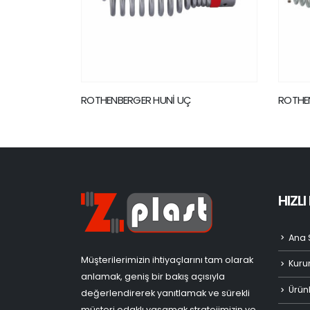
ROTHENBERGER KISA UÇ 40 MM
ROTHE
KAFASI
HIZL
Ana 
Müşterilerimizin ihtiyaçlarını tam olarak
Kuru
anlamak, geniş bir bakış açısıyla
Ürün
değerlendirerek yanıtlamak ve sürekli
müşteri odaklı yaşamak stratejimizin ve