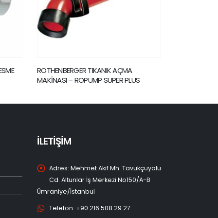
ROTHENBERGER BAGET UÇ
ROTHENBERGE
S
İLETİŞİM
Adres:
Mehmet Akif Mh. Tavukçuyolu
Cd. Altunlar İş Merkezi No150/A-B
Ümraniye/İstanbul
Telefon:
+90 216 508 29 27