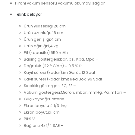
Pirani vakum sensörü vakumu okumayı sağlar
Teknik detaylar
Ürün yüksekliği:
20 cm
Ürün uzunluğu:
18 cm
Ürün genişliği:
4 cm
Ürün ağırlığı:
1,4 kg
Pil (kapasite):
550 mAh
Basınç göstergesi:
bar, psi, Kpa, Mpa –
Doğruluk (22 ° C’de):
± 0,5 % fs –
Kayıt süresi (kadar):
im Gerät, 12 Saat
Kayıt süresi (kadar):
mit Red Box, 96 Saat
Sıcaklık göstergesi:
°C, °F –
Vakum göstergesi:
Micron, mbar, mmHg, Pa, mTorr –
Güç kaynağı:
Batterie –
Ekran boyutu:4 1/3
Inç
Ekran boyutu:
11 cm
Pil:
9 V
Bağlantı:
4x 1/4 SAE –