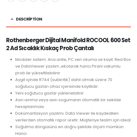
DESCRIPTION
Rothenberger Dijital Manifold ROCOOL 600 Set
2 Ad Sıcaklık Kıskaç Prob Çantalı
Modüler sistem: Ana ünite, PC veri okuma ve kayıt. Red Box
ve DataViewer yazılım ,ekolarak harici Pirani vakumlu
prob ile yükseltilebilinir
Aygıt içinde R744 (subkritik) dahil olmak üzere 70
soğutucu gazları cihaz içerisinde kayıtlıdır.
Yeni soğutucu gazlar yüklenebilinir
Asırı ısınma veya asırı sogumanın otomatik bir sekilde
hesaplanması
Dokümantasyon yazılımı. Data Viewer ile kaydedilen
verilerden otomatik rapor üretir. Müşteriye teslim için ideal
Soğutma döngüsünü en doğru şekilde ölçüm mümkün.
Harici