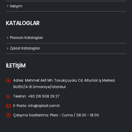
İletişim
KATALOGLAR
Plasson Katalogları
Zplast Katalogları
İLETİŞİM
Adres:
Mehmet Akif Mh. Tavukçuyolu Cd. Altunlar İş Merkezi
No150/A-B Ümraniye/İstanbul
Telefon:
+90 216 508 29 27
E-Posta:
info@zplast.com.tr
Çalışma Saatlerimiz:
Ptesi - Cuma / 08:30 - 18:00