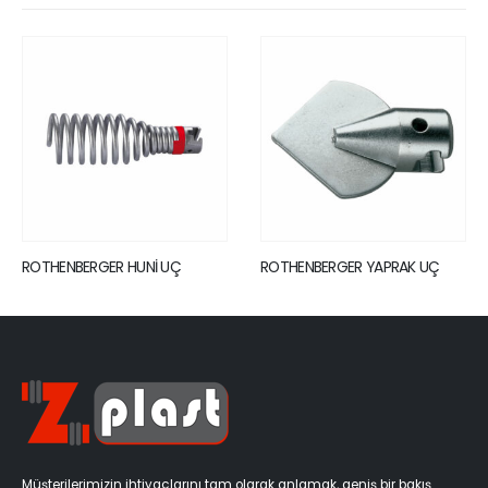
UNİ UÇ
ROTHENBERGER YAPRAK UÇ
REDİKSİYON 22NEG
SPİRALS