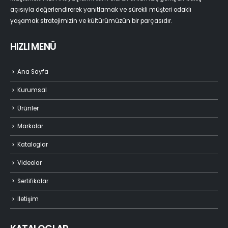
Müşterilerimizin ihtiyaçlarını tam olarak anlamak, geniş bir bakış
açısıyla değerlendirerek yanıtlamak ve sürekli müşteri odaklı
yaşamak stratejimizin ve kültürümüzün bir parçasıdır.
HIZLI MENÜ
Ana Sayfa
Kurumsal
Ürünler
Markalar
Kataloglar
Videolar
Sertifikalar
İletişim