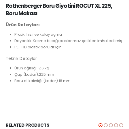
Rothenberger Boru Giyotini ROCUT XL 225,
Boru Makası
Ürün Detayları
Pratik: hızlı ve kolay açma
Dayanıklı: Kesme bıcağı paslanmaz çelikten imhal edilmiş
PE- HD plastik borular için
Teknik Detaylar
Ürün ağırlığı:
17,6 kg
Çap (kadar):
225 mm
Boru et kalınlığı (kadar):
18 mm
RELATED PRODUCTS