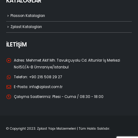
KATALOGLAR
Plasson Katalogları
Zplast Katalogları
İLETİŞİM
Adres:
Mehmet Akif Mh. Tavukçuyolu Cd. Altunlar İş Merkezi
No150/A-B Ümraniye/İstanbul
Telefon:
+90 216 508 29 27
E-Posta:
info@zplast.com.tr
Çalışma Saatlerimiz:
Ptesi - Cuma / 08:30 - 18:00
© Copyright 2023. Zplast Yapı Malzemeleri | Tüm Hakkı Saklıdır.