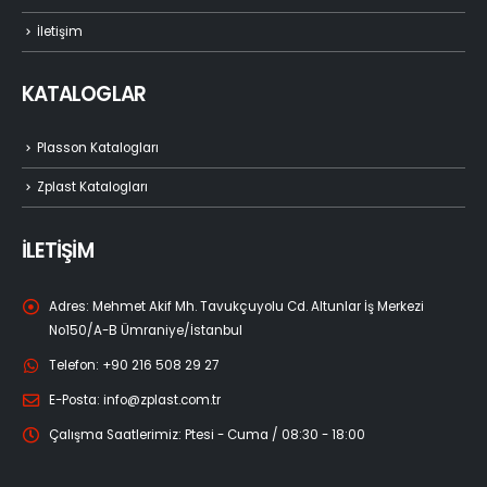
İletişim
KATALOGLAR
Plasson Katalogları
Zplast Katalogları
İLETİŞİM
Adres:
Mehmet Akif Mh. Tavukçuyolu Cd. Altunlar İş Merkezi
No150/A-B Ümraniye/İstanbul
Telefon:
+90 216 508 29 27
E-Posta:
info@zplast.com.tr
Çalışma Saatlerimiz:
Ptesi - Cuma / 08:30 - 18:00