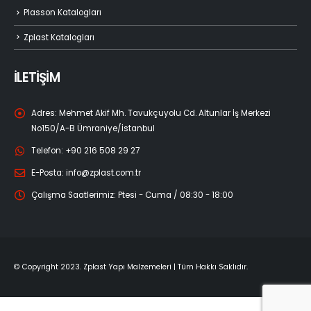
Plasson Katalogları
Zplast Katalogları
İLETİŞİM
Adres:
Mehmet Akif Mh. Tavukçuyolu Cd. Altunlar İş Merkezi
No150/A-B Ümraniye/İstanbul
Telefon:
+90 216 508 29 27
E-Posta:
info@zplast.com.tr
Çalışma Saatlerimiz:
Ptesi - Cuma / 08:30 - 18:00
© Copyright 2023. Zplast Yapı Malzemeleri | Tüm Hakkı Saklıdır.