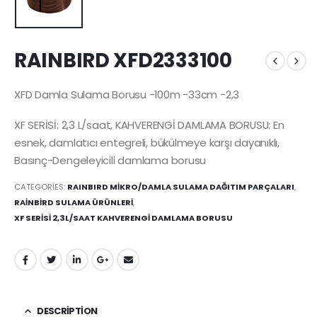
RAINBIRD XFD2333100
XFD Damla Sulama Borusu -100m -33cm -2,3
XF SERİSİ: 2,3 L/saat, KAHVERENGİ DAMLAMA BORUSU: En
esnek, damlatıcı entegreli, bükülmeye karşı dayanıklı,
Basınç-Dengeleyicili damlama borusu
CATEGORIES:
RAINBIRD MİKRO/DAMLA SULAMA DAĞITIM PARÇALARI
,
RAİNBİRD SULAMA ÜRÜNLERİ
,
XF SERİSİ 2,3L/SAAT KAHVERENGİ DAMLAMA BORUSU
DESCRIPTION