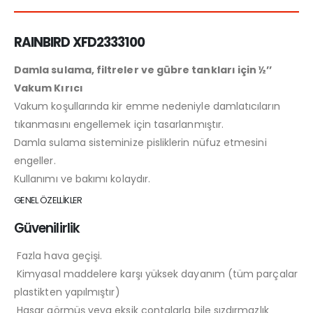
RAINBIRD XFD2333100
Damla sulama, filtreler ve gübre tankları için ½’’
Vakum Kırıcı
Vakum koşullarında kir emme nedeniyle damlatıcıların
tıkanmasını engellemek için tasarlanmıştır.
Damla sulama sisteminize pisliklerin nüfuz etmesini
engeller.
Kullanımı ve bakımı kolaydır.
GENEL ÖZELLİKLER
Güvenilirlik
Fazla hava geçişi.
Kimyasal maddelere karşı yüksek dayanım (tüm parçalar
plastikten yapılmıştır)
Hasar görmüş veya eksik contalarla bile sızdırmazlık