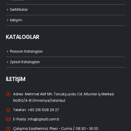
Sertifikalar
İletişim
KATALOGLAR
Plasson Katalogları
Zplast Katalogları
İLETİŞİM
Adres:
Mehmet Akif Mh. Tavukçuyolu Cd. Altunlar İş Merkezi
No150/A-B Ümraniye/İstanbul
Telefon:
+90 216 508 29 27
E-Posta:
info@zplast.com.tr
Çalışma Saatlerimiz:
Ptesi - Cuma / 08:30 - 18:00