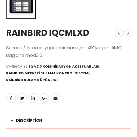
RAINBIRD IQCMLXD
Sunucu / İstemci yapılandırması için LXD”ye yönelik IQ
Bağlantı modülü
CATEGORIES:
IQ V2.0 KOMİNİKASYON AKSESUARLARI
,
RAINBIRD MERKEZİ SULAMA KONTROL SİSTEMİ
,
RAİNBİRD SULAMA ÜRÜNLERİ
DESCRIPTION