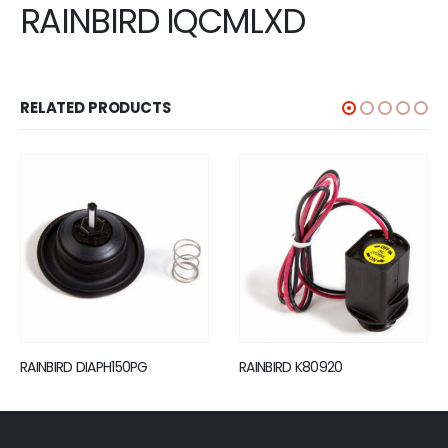
RAINBIRD IQCMLXD
RELATED PRODUCTS
50PG
RAINBIRD K80920
RAINBIRD TBOSADA