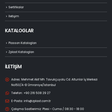
Sertifikalar
İletişim
KATALOGLAR
Plasson Katalogları
Zplast Katalogları
İLETİŞİM
Adres:
Mehmet Akif Mh. Tavukçuyolu Cd. Altunlar İş Merkezi
No150/A-B Ümraniye/İstanbul
Telefon:
+90 216 508 29 27
E-Posta:
info@zplast.com.tr
Çalışma Saatlerimiz:
Ptesi - Cuma / 08:30 - 18:00