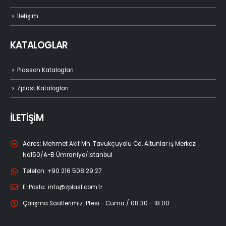
İletişim
KATALOGLAR
Plasson Katalogları
Zplast Katalogları
İLETİŞİM
Adres:
Mehmet Akif Mh. Tavukçuyolu Cd. Altunlar İş Merkezi
No150/A-B Ümraniye/İstanbul
Telefon:
+90 216 508 29 27
E-Posta:
info@zplast.com.tr
Çalışma Saatlerimiz:
Ptesi - Cuma / 08:30 - 18:00