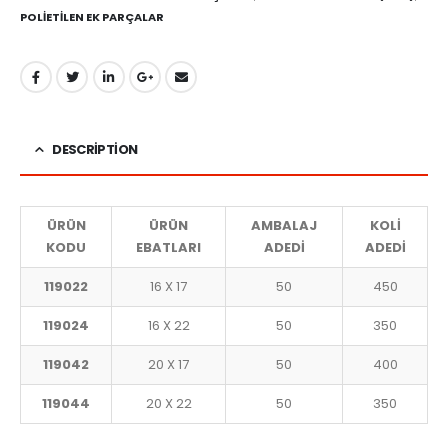
POLİETİLEN EK PARÇALAR
DESCRIPTION
ÜRÜN
ÜRÜN
AMBALAJ
KOLİ
KODU
EBATLARI
ADEDİ
ADEDİ
119022
16 X 17
50
450
119024
16 X 22
50
350
119042
20 X 17
50
400
119044
20 X 22
50
350