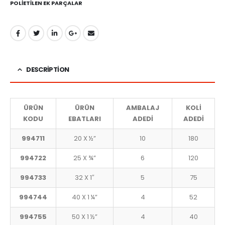
POLİETİLEN EK PARÇALAR
DESCRIPTION
ÜRÜN
ÜRÜN
AMBALAJ
KOLİ
KODU
EBATLARI
ADEDİ
ADEDİ
994711
20 X ½”
10
180
994722
25 X ¾”
6
120
994733
32 X 1″
5
75
994744
40 X 1 ¼”
4
52
994755
50 X 1 ½”
4
40