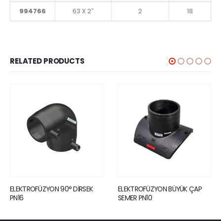
994766
63 X 2″
2
18
RELATED PRODUCTS
DİRSEK
ELEKTROFÜZYON BÜYÜK ÇAP
ELEKTROFÜZYON FLANŞL
SEMER PN10
BRANŞMAN PARÇASI PN