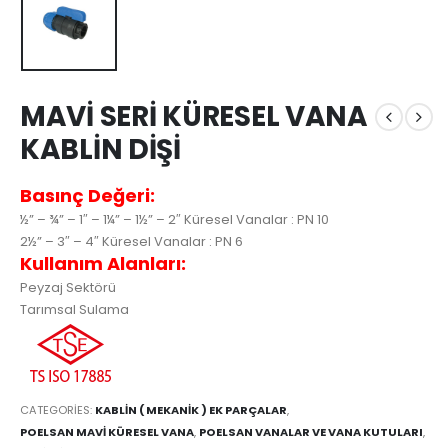
MAVİ SERİ KÜRESEL VANA
KABLİN DİŞİ
Basınç Değeri:
½” – ¾” – 1″ – 1¼” – 1½” – 2″ Küresel Vanalar : PN 10
2½” – 3″ – 4″ Küresel Vanalar : PN 6
Kullanım Alanları:
Peyzaj Sektörü
Tarımsal Sulama
CATEGORIES:
KABLİN ( MEKANİK ) EK PARÇALAR
,
POELSAN MAVİ KÜRESEL VANA
,
POELSAN VANALAR VE VANA KUTULARI
,