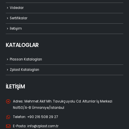
Videolar
Sertifikalar
İletişim
KATALOGLAR
Plasson Katalogları
Zplast Katalogları
İLETİŞİM
Adres:
Mehmet Akif Mh. Tavukçuyolu Cd. Altunlar İş Merkezi
No150/A-B Ümraniye/İstanbul
Telefon:
+90 216 508 29 27
E-Posta:
info@zplast.com.tr