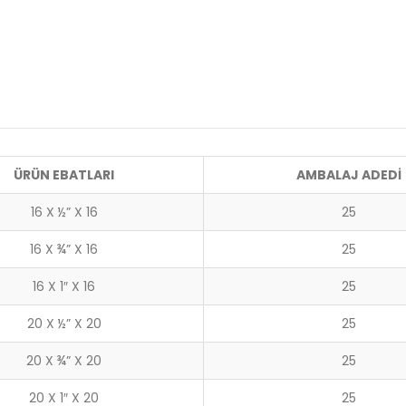
ÜRÜN EBATLARI
AMBALAJ ADEDİ
16 X ½” X 16
25
16 X ¾” X 16
25
16 X 1″ X 16
25
20 X ½” X 20
25
20 X ¾” X 20
25
20 X 1″ X 20
25