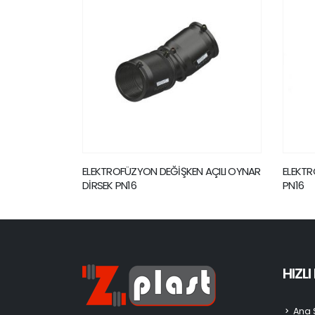
 AÇILI OYNAR
ELEKTROFÜZYON BRANŞMAN PARÇASI
ELEKTR
PN16
HIZL
Ana 