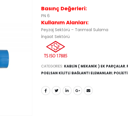
Basınç Değerleri:
PN 6
Kullanım Alanları:
Peyzaj Sektörü – Tarımsal Sulama
İnşaat Sektörü
CATEGORIES:
KABLİN ( MEKANİK ) EK PARÇALAR
,
POELSAN KİLİTLİ BAĞLANTI ELEMANLARI
,
POLİET