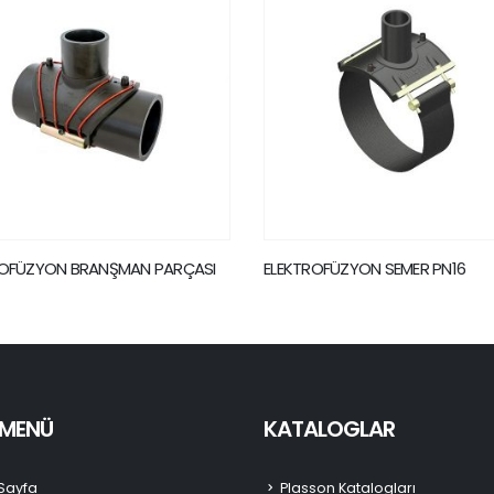
OFÜZYON SEMER PN16
ELEKTROFÜZYON MANŞON PN10
I MENÜ
KATALOGLAR
Sayfa
Plasson Katalogları