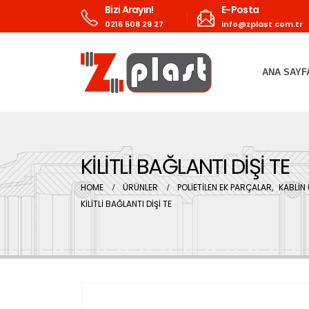
Bizi Arayın!
E-Posta
0216 508 29 27
info@zplast.com.tr
ANA SAYF
KİLİTLİ BAĞLANTI DİŞİ TE
HOME
ÜRÜNLER
POLİETİLEN EK PARÇALAR
,
KABLİN 
KİLİTLİ BAĞLANTI DİŞİ TE