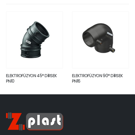
OFÜZYON 45° DİRSEK
ELEKTROFÜZYON 90° DİRSEK
ELEKTRO
PN16
PARÇASI 