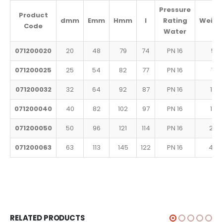
Pressure
Product
d
mm
E
mm
H
mm
l
Rating
Weigh
Code
Water
071200020
20
48
79
74
PN 16
57
071200025
25
54
82
77
PN 16
72
071200032
32
64
92
87
PN 16
108
071200040
40
82
102
97
PN 16
186
071200050
50
96
121
114
PN 16
270
071200063
63
113
145
122
PN 16
448
RELATED PRODUCTS