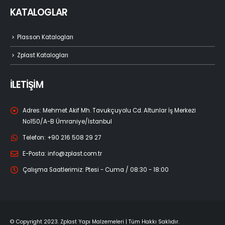
KATALOGLAR
Plasson Katalogları
Zplast Katalogları
İLETİŞİM
Adres:
Mehmet Akif Mh. Tavukçuyolu Cd. Altunlar İş Merkezi
No150/A-B Ümraniye/İstanbul
Telefon:
+90 216 508 29 27
E-Posta:
info@zplast.com.tr
Çalışma Saatlerimiz:
Ptesi - Cuma / 08:30 - 18:00
© Copyright 2023. Zplast Yapı Malzemeleri | Tüm Hakkı Saklıdır.