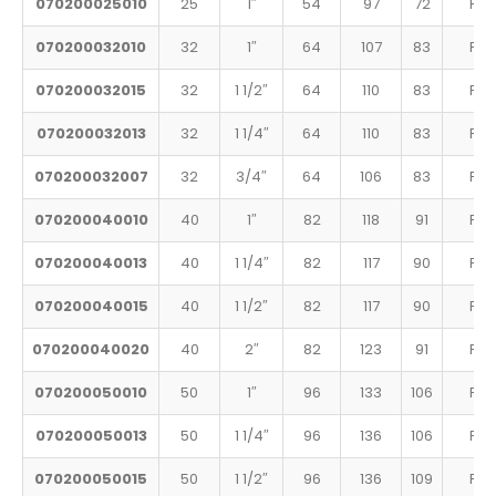
070200025010
25
1″
54
97
72
PN 
070200032010
32
1″
64
107
83
PN 
070200032015
32
1 1/2″
64
110
83
PN 
070200032013
32
1 1/4″
64
110
83
PN 
070200032007
32
3/4″
64
106
83
PN 
070200040010
40
1″
82
118
91
PN 
070200040013
40
1 1/4″
82
117
90
PN 
070200040015
40
1 1/2″
82
117
90
PN 
070200040020
40
2″
82
123
91
PN 
070200050010
50
1″
96
133
106
PN 
070200050013
50
1 1/4″
96
136
106
PN 
070200050015
50
1 1/2″
96
136
109
PN 