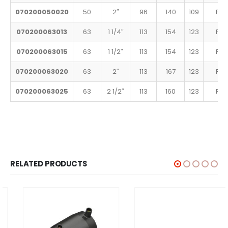
070200050020
50
2″
96
140
109
PN 
070200063013
63
1 1/4″
113
154
123
PN 
070200063015
63
1 1/2″
113
154
123
PN 
070200063020
63
2″
113
167
123
PN 
070200063025
63
2 1/2″
113
160
123
PN 
RELATED PRODUCTS