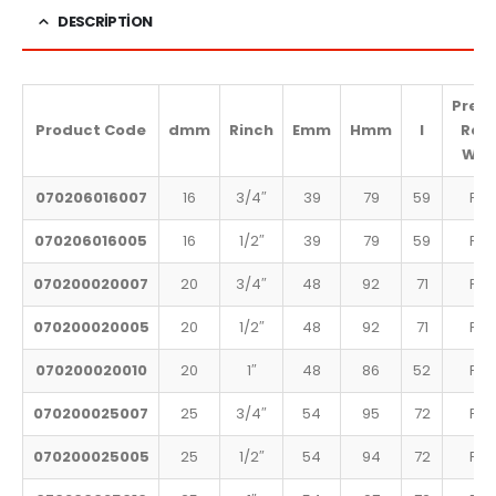
DESCRIPTION
Press
Product Code
d
mm
R
inch
E
mm
H
mm
l
Rat
Wat
070206016007
16
3/4″
39
79
59
PN 
070206016005
16
1/2″
39
79
59
PN 
070200020007
20
3/4″
48
92
71
PN 
070200020005
20
1/2″
48
92
71
PN 
070200020010
20
1″
48
86
52
PN 
070200025007
25
3/4″
54
95
72
PN 
070200025005
25
1/2″
54
94
72
PN 