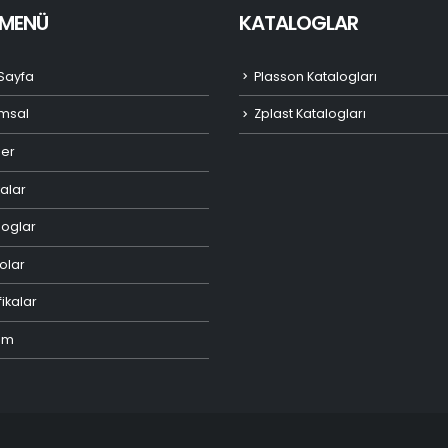
I MENÜ
KATALOGLAR
Sayfa
Plasson Katalogları
msal
Zplast Katalogları
ler
alar
loglar
olar
fikalar
şim