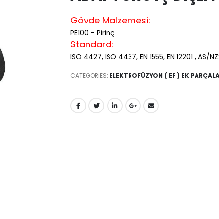
Gövde Malzemesi:
PE100 – Pirinç
Standard:
ISO 4427, ISO 4437, EN 1555, EN 12201 , AS/NZ
CATEGORIES:
ELEKTROFÜZYON ( EF ) EK PARÇAL