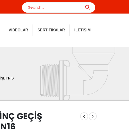
VIDEOLAR
SERTIFIKALAR
İLETIŞIM
ŞLİ PN16
İNÇ GEÇİŞ
PN16