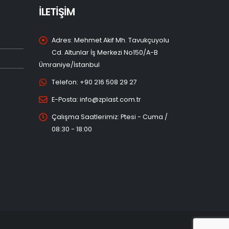
İLETİŞİM
Adres:
Mehmet Akif Mh. Tavukçuyolu
Cd. Altunlar İş Merkezi No150/A-B
Ümraniye/İstanbul
Telefon:
+90 216 508 29 27
E-Posta:
info@zplast.com.tr
Çalışma Saatlerimiz:
Ptesi - Cuma /
08:30 - 18:00