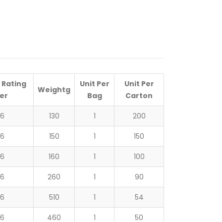
 Rating
Unit Per
Unit Per
Weight
g
er
Bag
Carton
16
130
1
200
16
150
1
150
16
160
1
100
16
260
1
90
16
510
1
54
16
460
1
50