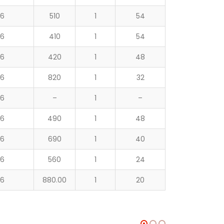
16
510
1
54
16
410
1
54
16
420
1
48
16
820
1
32
16
–
1
–
16
490
1
48
16
690
1
40
16
560
1
24
16
880.00
1
20