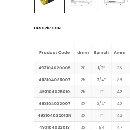
DESCRIPTION
Product Code
d
mm
Rp
inch
A
mm
493104020005
20
1/2″
35
493104025007
25
3/4″
38
493104025010
25
1″
42
493104032007
32
3/4″
42
493104032010N
32
1″
43
493104032013
32
1 1/4″
47