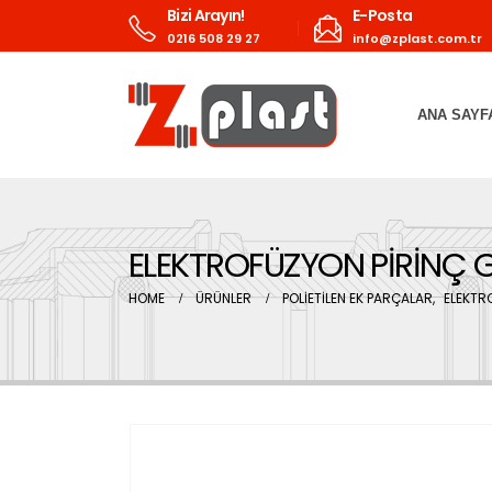
Bizi Arayın!
E-Posta
0216 508 29 27
info@zplast.com.tr
ANA SAYF
ELEKTROFÜZYON PİRİNÇ G
HOME
ÜRÜNLER
POLİETİLEN EK PARÇALAR
,
ELEKTR