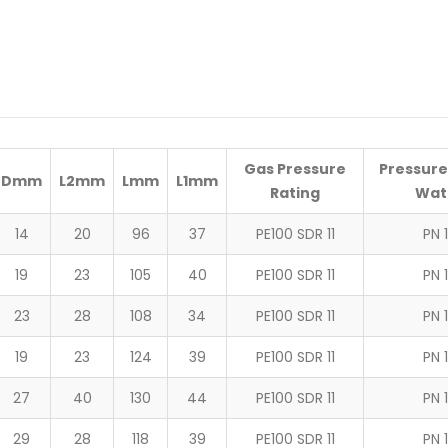
Gas Pressure
Pressure
D
mm
L2
mm
L
mm
L1
mm
Rating
Wat
14
20
96
37
PE100 SDR 11
PN 
19
23
105
40
PE100 SDR 11
PN 
23
28
108
34
PE100 SDR 11
PN 
19
23
124
39
PE100 SDR 11
PN 
27
40
130
44
PE100 SDR 11
PN 
29
28
118
39
PE100 SDR 11
PN 