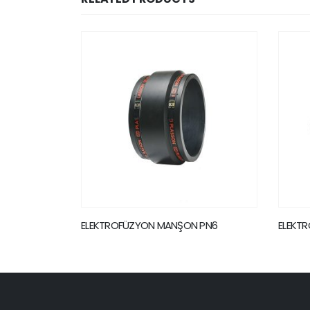
 PN6
ELEKTROFÜZYON UZUN MANŞON PN16
ELEKTR
AÇILI 