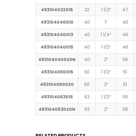
493104032015
32
1 1/2″
47
493104040010
40
1″
46
493104040013
40
1 1/4″
46
493104040015
40
1 1/2″
46
493104040020N
40
2″
59
493104050015
50
1 1/2″
51
493104050020
50
2″
51
493104063015
63
1 1/2″
59
493104063020N
63
2″
58
RELATED PRODUCTS