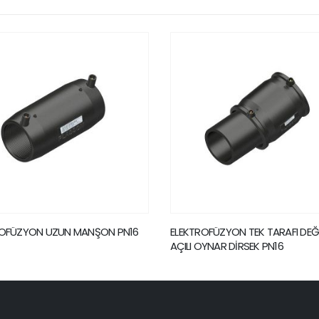
OFÜZYON TEK TARAFI DEĞİŞKEN
ELEKTROFÜZYON Y REDÜKSİYON 
OYNAR DİRSEK PN16