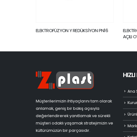
İYON PN16
ELEKTROFÜZYON TEK TARAFI DEĞİŞKEN
ELEKTR
AÇILI OYNAR DİRSEK PN16
HIZL
Ana 
Müşterilerimizin ihtiyaçlarını tam olarak
Kuru
anlamak, geniş bir bakış açısıyla
Ürün
değerlendirerek yanıtlamak ve sürekli
müşteri odaklı yaşamak stratejimizin ve
Mark
kültürümüzün bir parçasıdır.