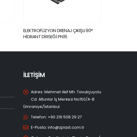
90°
ELEKTROFÜZYON UZUN MANŞON PN16
SPİGOT DİRSE
İLETİŞİM
Adres:
Mehmet Akif Mh. Tavukçuyolu
Cd. Altunlar İş Merkezi No150/A-B
Ümraniye/İstanbul
Telefon:
+90 216 508 29 27
E-Posta:
info@zplast.com.tr