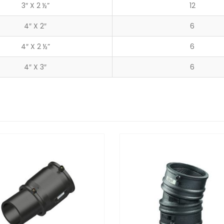
3″ X 2 ½”
12
4″ X 2″
6
4″ X 2 ½”
6
4″ X 3″
6