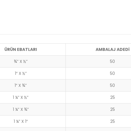
ÜRÜN EBATLARI
AMBALAJ ADEDİ
¾” X ½”
50
1″ X ½”
50
1″ X ¾”
50
1 ¼” X ½”
25
1 ¼” X ¾”
25
1 ¼” X 1″
25