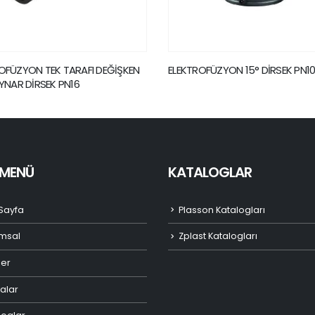
OFÜZYON 15° DİRSEK PN10
ELEKTROFÜZYON DRENAJ ÇIKIŞLI 
HİDRANT DİRSEĞİ PN16
I MENÜ
KATALOGLAR
Sayfa
Plasson Katalogları
msal
Zplast Katalogları
ler
alar