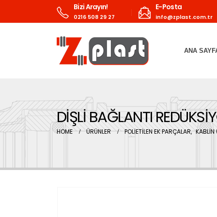
Bizi Arayın!
E-Posta
0216 508 29 27
info@zplast.com.tr
ANA SAYF
DİŞLİ BAĞLANTI REDÜKSİY
HOME
ÜRÜNLER
POLİETİLEN EK PARÇALAR
,
KABLİN 