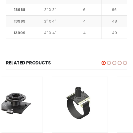
13988
3″ X 3″
6
66
13989
3″ X 4″
4
48
13999
4″ X 4″
4
40
RELATED PRODUCTS