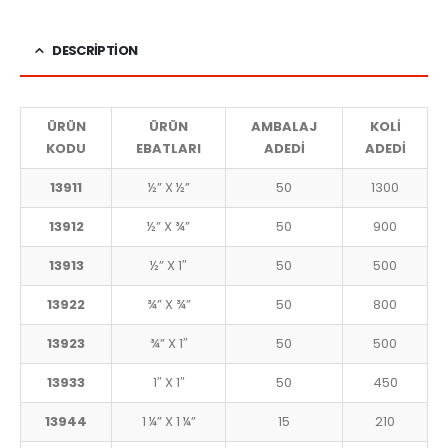
DESCRIPTION
ÜRÜN
ÜRÜN
AMBALAJ
KOLİ
KODU
EBATLARI
ADEDİ
ADEDİ
13911
½” X ½”
50
1300
13912
½” X ¾”
50
900
13913
½” X 1″
50
500
13922
¾” X ¾”
50
800
13923
¾” X 1″
50
500
13933
1″ X 1″
50
450
13944
1 ¼” X 1 ¼”
15
210