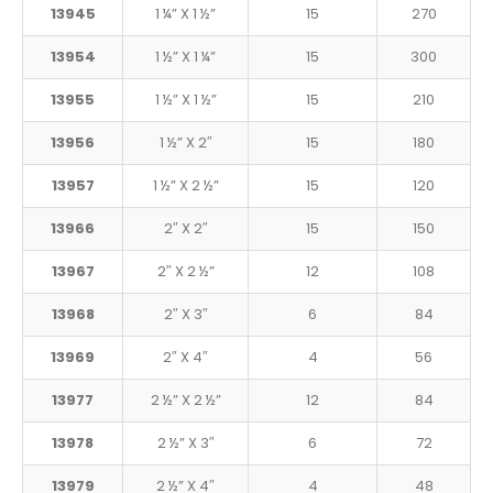
13945
1 ¼” X 1 ½”
15
270
13954
1 ½” X 1 ¼”
15
300
13955
1 ½” X 1 ½”
15
210
13956
1 ½” X 2″
15
180
13957
1 ½” X 2 ½”
15
120
13966
2″ X 2″
15
150
13967
2″ X 2 ½”
12
108
13968
2″ X 3″
6
84
13969
2″ X 4″
4
56
13977
2 ½” X 2 ½”
12
84
13978
2 ½” X 3″
6
72
13979
2 ½” X 4″
4
48