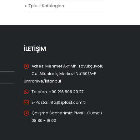
Zplast Katalogları
İLETİŞİM
Adres:
Mehmet Akif Mh. Tavukçuyolu
Cd. Altunlar İş Merkezi No150/A-B
Ümraniye/İstanbul
Telefon:
+90 216 508 29 27
E-Posta:
info@zplast.com.tr
Çalışma Saatlerimiz:
Ptesi - Cuma /
08:30 - 18:00