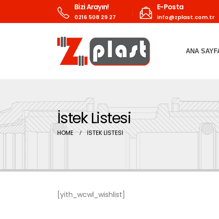
Bizi Arayın!
E-Posta
0216 508 29 27
info@zplast.com.tr
ANA SAYF
İstek Listesi
HOME
İSTEK LISTESI
[yith_wcwl_wishlist]