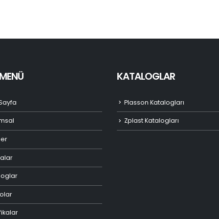
I MENÜ
KATALOGLAR
Sayfa
Plasson Katalogları
msal
Zplast Katalogları
ler
alar
loglar
olar
fikalar