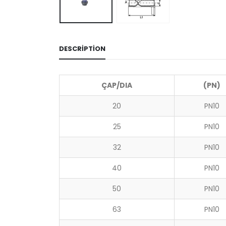
DESCRIPTION
ÇAP/DIA
(PN)
20
PN10
25
PN10
32
PN10
40
PN10
50
PN10
63
PN10