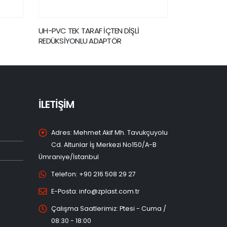
UH-PVC 90º ÇİFT TARAFI İÇTEN DİŞLİ
UH-PVC ÇİFT 
DİRSEK
REDÜKSİYON
İLETİŞİM
Adres:
Mehmet Akif Mh. Tavukçuyolu
Cd. Altunlar İş Merkezi No150/A-B
Ümraniye/İstanbul
Telefon:
+90 216 508 29 27
E-Posta:
info@zplast.com.tr
Çalışma Saatlerimiz:
Ptesi - Cuma /
08:30 - 18:00