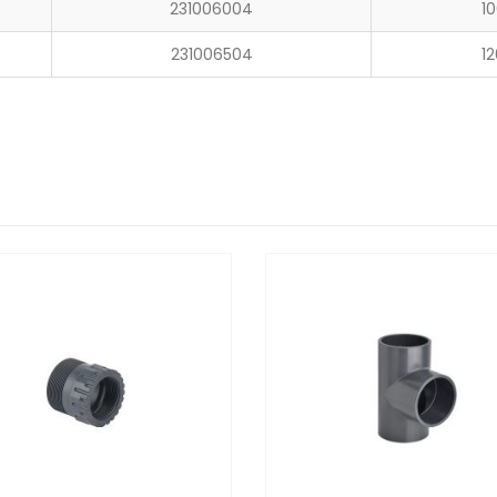
231006004
1
231006504
12