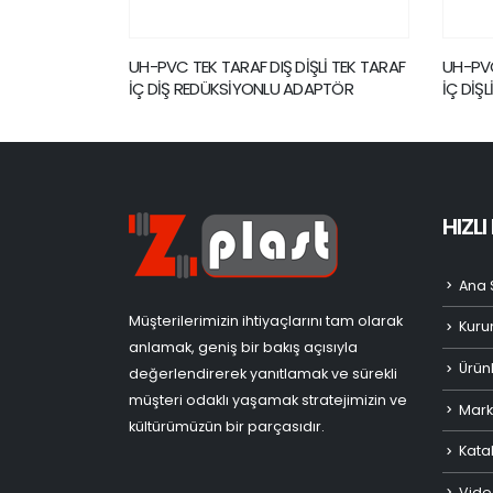
Lİ TEK TARAF
UH-PVC TEK TARAF DIŞ DİŞLİ TEK TARAF
UH-PVC
APTÖR
İÇ DİŞLİ REDÜKSİYONLU ADAPTÖR
HIZL
Ana 
Müşterilerimizin ihtiyaçlarını tam olarak
Kuru
anlamak, geniş bir bakış açısıyla
Ürün
değerlendirerek yanıtlamak ve sürekli
müşteri odaklı yaşamak stratejimizin ve
Mark
kültürümüzün bir parçasıdır.
Kata
Vide