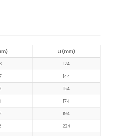
mm)
L1 (mm)
3
124
7
144
6
154
4
174
2
194
5
224