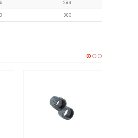
06
284
0
300