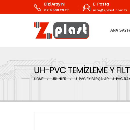
Bizi Arayın!
E-Posta
0216 508 29 27
info@zplast.com.tr
ANA SAYF
UH-PVC TEMİZLEME Y FİLT
HOME
ÜRÜNLER
U-PVC EK PARÇALAR
,
U-PVC RA