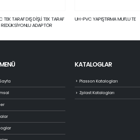
 YAPIŞTIRMA MUFLU TE
UH-PVC TEK TARAF İÇTEN DİŞLİ
REDÜKSİYONLU ADAPTÖR
I MENÜ
KATALOGLAR
Sayfa
Plasson Katalogları
msal
Zplast Katalogları
ler
alar
loglar
olar