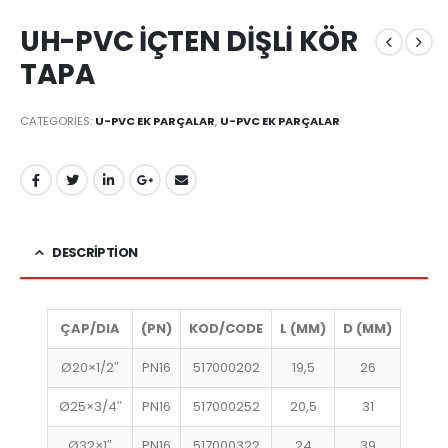
UH-PVC İÇTEN DİŞLİ KÖR
TAPA
CATEGORIES:
U-PVC EK PARÇALAR
,
U-PVC EK PARÇALAR
DESCRIPTION
ÇAP/DIA
(PN)
KOD/CODE
L (MM)
D (MM)
Ø20×1/2″
PN16
517000202
19,5
26
Ø25×3/4″
PN16
517000252
20,5
31
Ø32×1″
PN16
517000322
24
39