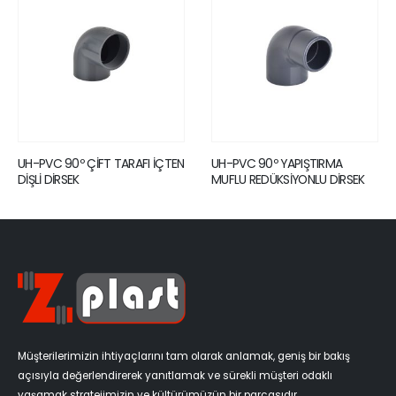
 TARAFI İÇTEN
UH-PVC 90º YAPIŞTIRMA
UH-PVC 90º YAPIŞ
MUFLU REDÜKSİYONLU DİRSEK
MUFLU REDÜKSİYONL
DİRSEK
Müşterilerimizin ihtiyaçlarını tam olarak anlamak, geniş bir bakış
açısıyla değerlendirerek yanıtlamak ve sürekli müşteri odaklı