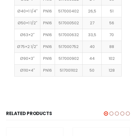
Ø40×1 1/4″
PN16
517000402
26,5
51
Ø50×1 1/2″
PN16
517000502
27
56
Ø63×2″
PN16
517000632
33,5
70
Ø75×2 1/2″
PN16
517000752
40
88
Ø90×3″
PN16
517000902
44
102
Ø110×4″
PN16
517001102
50
128
RELATED PRODUCTS