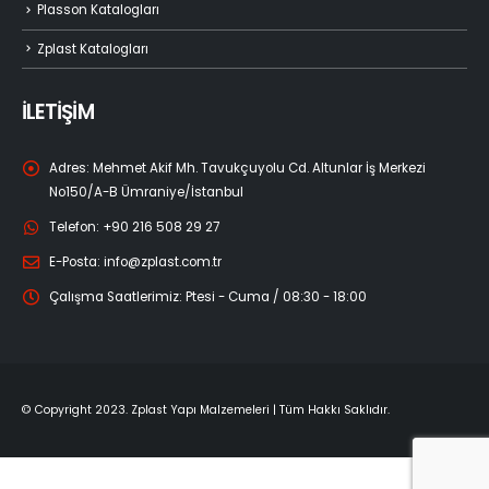
Plasson Katalogları
Zplast Katalogları
İLETİŞİM
Adres:
Mehmet Akif Mh. Tavukçuyolu Cd. Altunlar İş Merkezi
No150/A-B Ümraniye/İstanbul
Telefon:
+90 216 508 29 27
E-Posta:
info@zplast.com.tr
Çalışma Saatlerimiz:
Ptesi - Cuma / 08:30 - 18:00
© Copyright 2023. Zplast Yapı Malzemeleri | Tüm Hakkı Saklıdır.