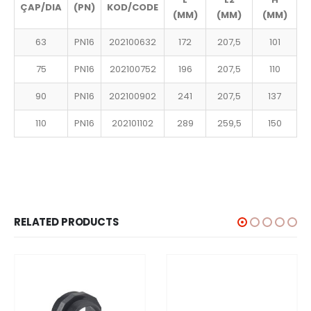
ÇAP/DIA
(PN)
KOD/CODE
(MM)
(MM)
(MM)
63
PN16
202100632
172
207,5
101
75
PN16
202100752
196
207,5
110
90
PN16
202100902
241
207,5
137
110
PN16
202101102
289
259,5
150
RELATED PRODUCTS